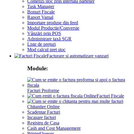
Comenzi stoc prin interfata partener
Task Manager
Bonuri Fiscale
Raport Vamal
Importare produse din feed
Modul Productie/Conversie
Vânzări prin POS
Administrare taxă SGR
Liste de prețuri
Mod calcul pret stoc
Facturare si automatizare vanzari
Module:
Facturi Proforme
Facturi Fiscale
Chitantier Online
Scadentar Facturi
Incasare facturi
Registru de Casa
Cash and Cost Management
PrinterQueues