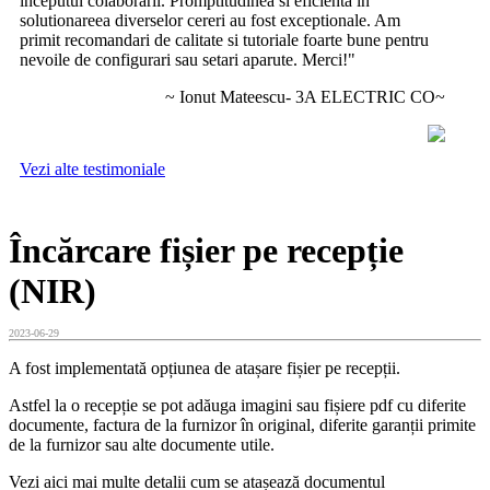
inceputul colaborarii. Promptitudinea si eficienta in
solutionareea diverselor cereri au fost exceptionale. Am
primit recomandari de calitate si tutoriale foarte bune pentru
nevoile de configurari sau setari aparute. Merci!"
~ Ionut Mateescu- 3A ELECTRIC CO~
Vezi alte testimoniale
Încărcare fișier pe recepție
(NIR)
2023-06-29
A fost implementată opțiunea de atașare fișier pe recepții.
Astfel la o recepție se pot adăuga imagini sau fișiere pdf cu diferite
documente, factura de la furnizor în original, diferite garanții primite
de la furnizor sau alte documente utile.
Vezi aici mai multe detalii cum se atașează documentul