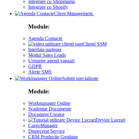
Integrare cu Shopmania
Integrare cu Shopify
Client Management.
Module:
Agenda Contacte
Clienti SSM
Interfata partener
Modul Sales Leads
Urmarire agenti vanzari
GDPR
Alerte SMS
Solutii specializate
Module:
Workmanager Online
Scadentar Documente
Document Creator
Devize Lucrari
CargoManager
Dispecerat Service
CRM Productie Gestiune