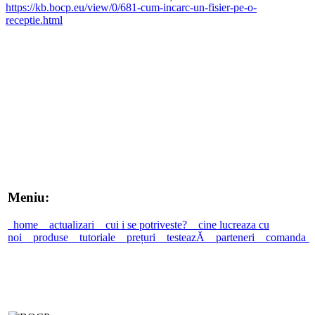
https://kb.bocp.eu/view/0/681-cum-incarc-un-fisier-pe-o-
receptie.html
Meniu:
home
actualizari
cui i se potriveste?
cine lucreaza cu
noi
produse
tutoriale
prețuri
testeazĂ
parteneri
comanda