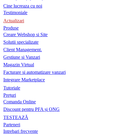
Cine lucreaza cu noi
Testimoniale
Actualizari
Produse
Creare Webshop si Site
Solutii specializate
Client Management.
Gestiune si Vanzari
Magazin Virtual
Facturare si automatizare vanzari
Integrare Marketplace
Tutoriale
Prețuri
Comanda Online
Discount pentru PFA și ONG
TESTEAZĂ
Parteneri
Intrebari frecvente