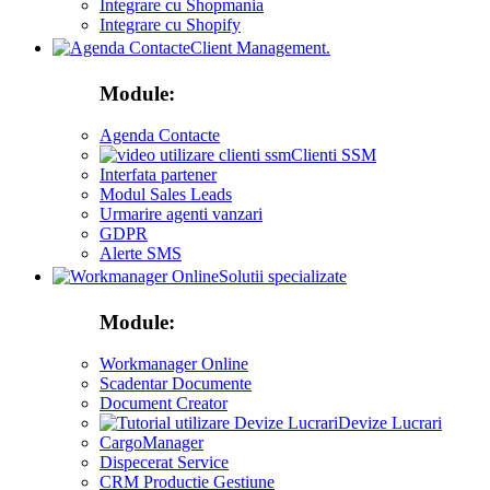
Integrare cu Shopmania
Integrare cu Shopify
Client Management.
Module:
Agenda Contacte
Clienti SSM
Interfata partener
Modul Sales Leads
Urmarire agenti vanzari
GDPR
Alerte SMS
Solutii specializate
Module:
Workmanager Online
Scadentar Documente
Document Creator
Devize Lucrari
CargoManager
Dispecerat Service
CRM Productie Gestiune