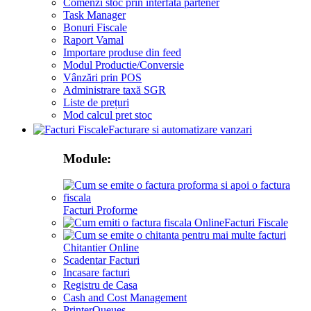
Comenzi stoc prin interfata partener
Task Manager
Bonuri Fiscale
Raport Vamal
Importare produse din feed
Modul Productie/Conversie
Vânzări prin POS
Administrare taxă SGR
Liste de prețuri
Mod calcul pret stoc
Facturare si automatizare vanzari
Module:
Facturi Proforme
Facturi Fiscale
Chitantier Online
Scadentar Facturi
Incasare facturi
Registru de Casa
Cash and Cost Management
PrinterQueues