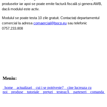
produselor iar apoi se poate emite factură fiscală și genera AWB,
dacă modulul este activ.
Modulul se poate testa 10 zile gratuit. Contactați departamentul
comercial la adresa
comaercial@bocp.eu
sau telefonic
0757.233.808
Meniu:
home
actualizari
cui i se potriveste?
cine lucreaza cu
noi
produse
tutoriale
prețuri
testeazĂ
parteneri
comanda