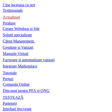
Cine lucreaza cu noi
Testimoniale
Actualizari
Produse
Creare Webshop si Site
Solutii specializate
Client Management.
Gestiune si Vanzari
Magazin Virtual
Facturare si automatizare vanzari
Integrare Marketplace
Tutoriale
Prețuri
Comanda Online
Discount pentru PFA și ONG
TESTEAZĂ
Parteneri
Intrebari frecvente