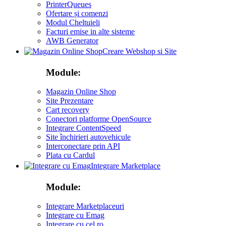
PrinterQueues
Ofertare și comenzi
Modul Cheltuieli
Facturi emise in alte sisteme
AWB Generator
Creare Webshop si Site
Module:
Magazin Online Shop
Site Prezentare
Cart recovery
Conectori platforme OpenSource
Integrare ContentSpeed
Site închirieri autovehicule
Interconectare prin API
Plata cu Cardul
Integrare Marketplace
Module:
Integrare Marketplaceuri
Integrare cu Emag
Integrare cu cel ro