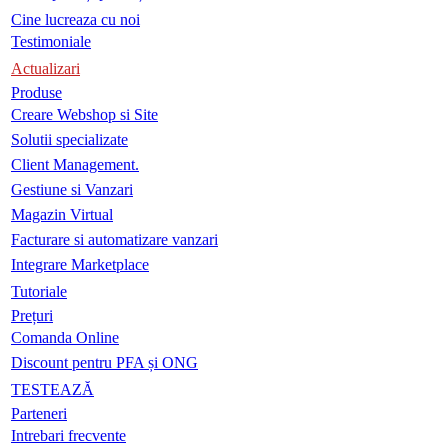
Cine lucreaza cu noi
Testimoniale
Actualizari
Produse
Creare Webshop si Site
Solutii specializate
Client Management.
Gestiune si Vanzari
Magazin Virtual
Facturare si automatizare vanzari
Integrare Marketplace
Tutoriale
Prețuri
Comanda Online
Discount pentru PFA și ONG
TESTEAZĂ
Parteneri
Intrebari frecvente