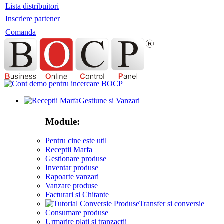
Lista distribuitori
Inscriere partener
Comanda
Gestiune si Vanzari
Module:
Pentru cine este util
Receptii Marfa
Gestionare produse
Inventar produse
Rapoarte vanzari
Vanzare produse
Facturari si Chitante
Transfer si conversie
Consumare produse
Urmarire plati si tranzactii