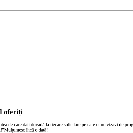
 oferiți
zitatea de care dați dovadă la fiecare solicitare pe care o am vizavi de p
ți!"Mulțumesc încă o dată!