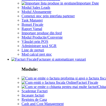
Importare Date
Modul Sales Leads
Modul Abonamente
Comenzi stoc prin interfata partener
Task Manager
Bonuri Fiscale
Raport Vamal
Importare produse din feed
Modul Productie/Conversie
Vânzări prin POS
Administrare taxă SGR
Liste de prețuri
Mod calcul pret stoc
Facturare si automatizare vanzari
Module:
Facturi Fiscale
Chita
Scadentar Facturi
Incasare facturi
Registru de Casa
Cash and Cost Management