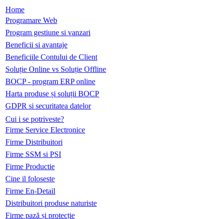
Home
Programare Web
Program gestiune si vanzari
Beneficii si avantaje
Beneficiile Contului de Client
Soluție Online vs Soluție Offline
BOCP - program ERP online
Harta produse și soluții BOCP
GDPR si securitatea datelor
Cui i se potriveste?
Firme Service Electronice
Firme Distribuitori
Firme SSM si PSI
Firme Productie
Cine il foloseste
Firme En-Detail
Distribuitori produse naturiste
Firme pază și protecție