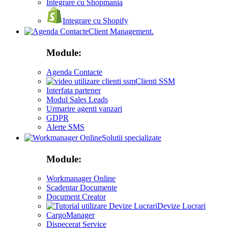
Integrare cu Shopmania
Integrare cu Shopify
Client Management.
Module:
Agenda Contacte
Clienti SSM
Interfata partener
Modul Sales Leads
Urmarire agenti vanzari
GDPR
Alerte SMS
Solutii specializate
Module:
Workmanager Online
Scadentar Documente
Document Creator
Devize Lucrari
CargoManager
Dispecerat Service