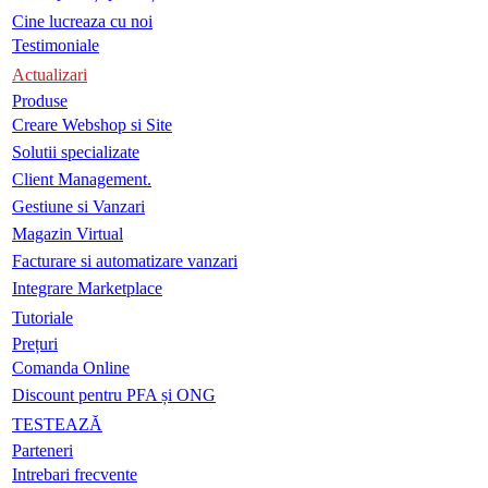
Cine lucreaza cu noi
Testimoniale
Actualizari
Produse
Creare Webshop si Site
Solutii specializate
Client Management.
Gestiune si Vanzari
Magazin Virtual
Facturare si automatizare vanzari
Integrare Marketplace
Tutoriale
Prețuri
Comanda Online
Discount pentru PFA și ONG
TESTEAZĂ
Parteneri
Intrebari frecvente