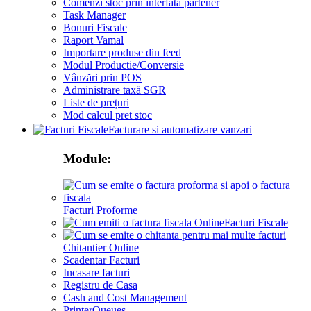
Comenzi stoc prin interfata partener
Task Manager
Bonuri Fiscale
Raport Vamal
Importare produse din feed
Modul Productie/Conversie
Vânzări prin POS
Administrare taxă SGR
Liste de prețuri
Mod calcul pret stoc
Facturare si automatizare vanzari
Module:
Facturi Proforme
Facturi Fiscale
Chitantier Online
Scadentar Facturi
Incasare facturi
Registru de Casa
Cash and Cost Management
PrinterQueues