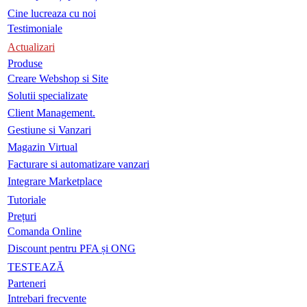
Cine lucreaza cu noi
Testimoniale
Actualizari
Produse
Creare Webshop si Site
Solutii specializate
Client Management.
Gestiune si Vanzari
Magazin Virtual
Facturare si automatizare vanzari
Integrare Marketplace
Tutoriale
Prețuri
Comanda Online
Discount pentru PFA și ONG
TESTEAZĂ
Parteneri
Intrebari frecvente