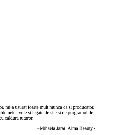
or, mi-a usurat foarte mult munca ca si producator,
roblemele avute si legate de site si de programul de
cu caldura tuturor."
~Mihaela Jarai- Alma Beauty~