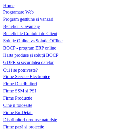
Home
Programare Web
Program gestiune si vanzari
Beneficii si avantaje
Beneficiile Contului de Client
Soluție Online vs Soluție Offline
BOCP - program ERP online
Harta produse și soluții BOCP
GDPR si securitatea datelor
Cui i se potriveste?
Firme Service Electronice
Firme Distribuitori
Firme SSM si PSI
Firme Productie
Cine il foloseste
Firme En-Detail
Distribuitori produse naturiste
Firme pază și protecție