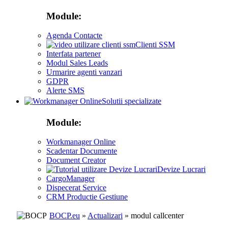
Module:
Agenda Contacte
Clienti SSM
Interfata partener
Modul Sales Leads
Urmarire agenti vanzari
GDPR
Alerte SMS
Solutii specializate
Module:
Workmanager Online
Scadentar Documente
Document Creator
Devize Lucrari
CargoManager
Dispecerat Service
CRM Productie Gestiune
BOCP.eu
»
Actualizari
» modul callcenter