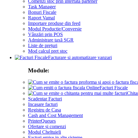
Comenzi stoc prin interfata partener
Task Manager
Bonuri Fiscale
Raport Vamal
Importare produse din feed
Modul Productie/Conversie
Vânzări prin POS
Administrare taxă SGR
Liste de prețuri
Mod calcul pret stoc
Facturare si automatizare vanzari
Module:
Facturi Fiscale
Chita
Scadentar Facturi
Incasare facturi
Registru de Casa
Cash and Cost Management
PrinterQueues
Ofertare și comenzi
Modul Cheltuieli
Facturi emise in alte sisteme