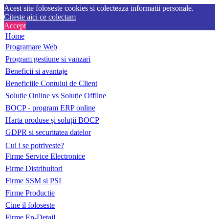
Acest site foloseste cookies si colecteaza informatii personale.
Citeste aici ce colectam
Accept
Home
Programare Web
Program gestiune si vanzari
Beneficii si avantaje
Beneficiile Contului de Client
Soluție Online vs Soluție Offline
BOCP - program ERP online
Harta produse și soluții BOCP
GDPR si securitatea datelor
Cui i se potriveste?
Firme Service Electronice
Firme Distribuitori
Firme SSM si PSI
Firme Productie
Cine il foloseste
Firme En-Detail