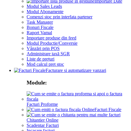
Importare Date
Modul Sales Leads
Modul Abonamente
Comenzi stoc prin interfata partener
Task Manager
Bonuri Fiscale
Raport Vamal
Importare produse din feed
Modul Productie/Conversie
Vânzări prin POS
Administrare taxă SGR
Liste de prețuri
Mod calcul pret stoc
Facturare si automatizare vanzari
Module:
Facturi Proforme
Facturi Fiscale
Chitantier Online
Scadentar Facturi
Incasare facturi