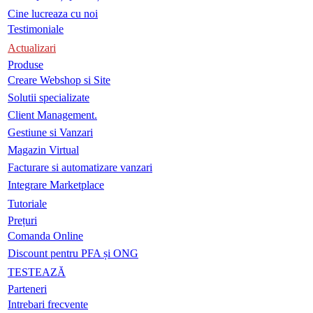
Cine lucreaza cu noi
Testimoniale
Actualizari
Produse
Creare Webshop si Site
Solutii specializate
Client Management.
Gestiune si Vanzari
Magazin Virtual
Facturare si automatizare vanzari
Integrare Marketplace
Tutoriale
Prețuri
Comanda Online
Discount pentru PFA și ONG
TESTEAZĂ
Parteneri
Intrebari frecvente