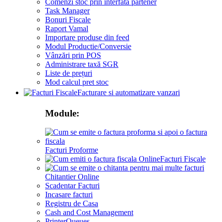
Comenzi stoc prin interfata partener
Task Manager
Bonuri Fiscale
Raport Vamal
Importare produse din feed
Modul Productie/Conversie
Vânzări prin POS
Administrare taxă SGR
Liste de prețuri
Mod calcul pret stoc
Facturare si automatizare vanzari
Module:
Facturi Proforme
Facturi Fiscale
Chitantier Online
Scadentar Facturi
Incasare facturi
Registru de Casa
Cash and Cost Management
PrinterQueues