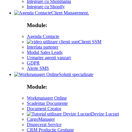
Integrare cu Shopmania
Integrare cu Shopify
Client Management.
Module:
Agenda Contacte
Clienti SSM
Interfata partener
Modul Sales Leads
Urmarire agenti vanzari
GDPR
Alerte SMS
Solutii specializate
Module:
Workmanager Online
Scadentar Documente
Document Creator
Devize Lucrari
CargoManager
Dispecerat Service
CRM Productie Gestiune