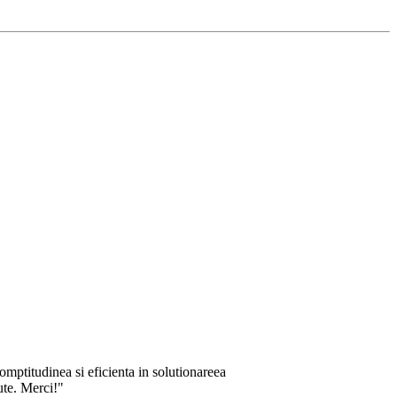
omptitudinea si eficienta in solutionareea
ute. Merci!"