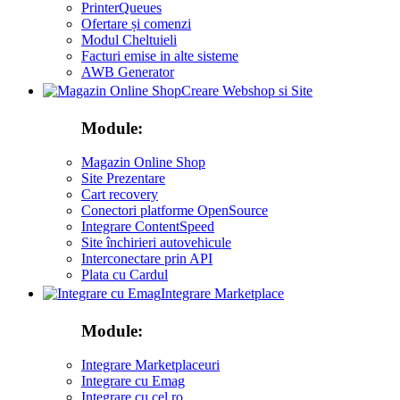
PrinterQueues
Ofertare și comenzi
Modul Cheltuieli
Facturi emise in alte sisteme
AWB Generator
Creare Webshop si Site
Module:
Magazin Online Shop
Site Prezentare
Cart recovery
Conectori platforme OpenSource
Integrare ContentSpeed
Site închirieri autovehicule
Interconectare prin API
Plata cu Cardul
Integrare Marketplace
Module:
Integrare Marketplaceuri
Integrare cu Emag
Integrare cu cel ro