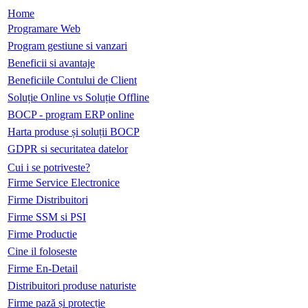
Home
Programare Web
Program gestiune si vanzari
Beneficii si avantaje
Beneficiile Contului de Client
Soluție Online vs Soluție Offline
BOCP - program ERP online
Harta produse și soluții BOCP
GDPR si securitatea datelor
Cui i se potriveste?
Firme Service Electronice
Firme Distribuitori
Firme SSM si PSI
Firme Productie
Cine il foloseste
Firme En-Detail
Distribuitori produse naturiste
Firme pază și protecție