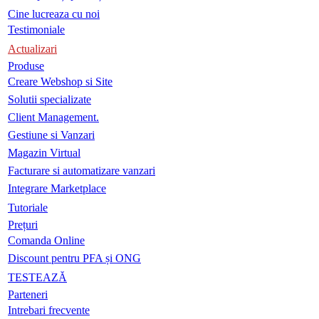
Cine lucreaza cu noi
Testimoniale
Actualizari
Produse
Creare Webshop si Site
Solutii specializate
Client Management.
Gestiune si Vanzari
Magazin Virtual
Facturare si automatizare vanzari
Integrare Marketplace
Tutoriale
Prețuri
Comanda Online
Discount pentru PFA și ONG
TESTEAZĂ
Parteneri
Intrebari frecvente