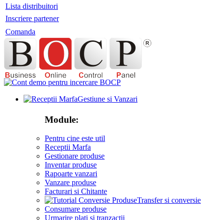
Lista distribuitori
Inscriere partener
Comanda
Gestiune si Vanzari
Module:
Pentru cine este util
Receptii Marfa
Gestionare produse
Inventar produse
Rapoarte vanzari
Vanzare produse
Facturari si Chitante
Transfer si conversie
Consumare produse
Urmarire plati si tranzactii