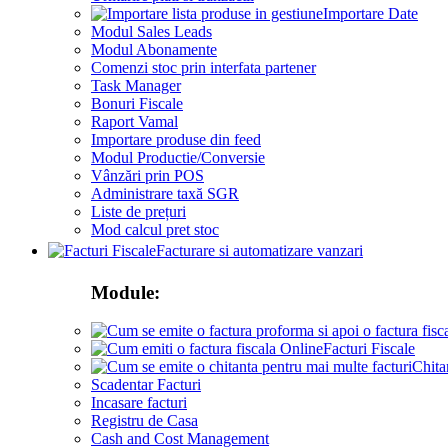
Importare Date
Modul Sales Leads
Modul Abonamente
Comenzi stoc prin interfata partener
Task Manager
Bonuri Fiscale
Raport Vamal
Importare produse din feed
Modul Productie/Conversie
Vânzări prin POS
Administrare taxă SGR
Liste de prețuri
Mod calcul pret stoc
Facturare si automatizare vanzari
Module:
Facturi Fiscale
Chita
Scadentar Facturi
Incasare facturi
Registru de Casa
Cash and Cost Management