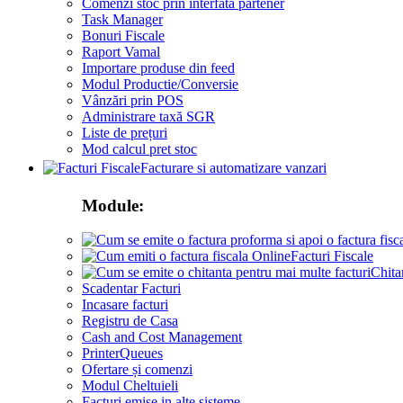
Comenzi stoc prin interfata partener
Task Manager
Bonuri Fiscale
Raport Vamal
Importare produse din feed
Modul Productie/Conversie
Vânzări prin POS
Administrare taxă SGR
Liste de prețuri
Mod calcul pret stoc
Facturare si automatizare vanzari
Module:
Facturi Fiscale
Chita
Scadentar Facturi
Incasare facturi
Registru de Casa
Cash and Cost Management
PrinterQueues
Ofertare și comenzi
Modul Cheltuieli
Facturi emise in alte sisteme