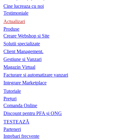
Cine lucreaza cu noi
Testimoniale
Actualizari
Produse
Creare Webshop si Site
Solutii specializate
Client Management.
Gestiune si Vanzari
Magazin Virtual
Facturare si automatizare vanzari
Integrare Marketplace
Tutoriale
Prețuri
Comanda Online
Discount pentru PFA și ONG
TESTEAZĂ
Parteneri
Intrebari frecvente