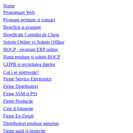
Home
Programare Web
Program gestiune si vanzari
Beneficii si avantaje
Beneficiile Contului de Client
Soluție Online vs Soluție Offline
BOCP - program ERP online
Harta produse și soluții BOCP
GDPR si securitatea datelor
Cui i se potriveste?
Firme Service Electronice
Firme Distribuitori
Firme SSM si PSI
Firme Productie
Cine il foloseste
Firme En-Detail
Distribuitori produse naturiste
Firme pază și protecție