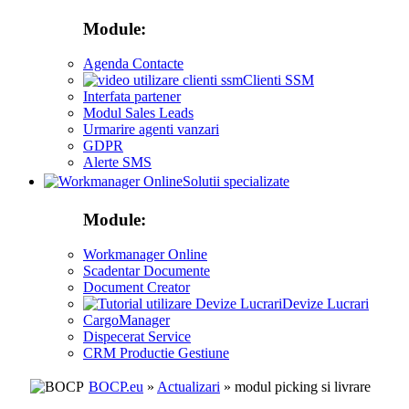
Module:
Agenda Contacte
Clienti SSM
Interfata partener
Modul Sales Leads
Urmarire agenti vanzari
GDPR
Alerte SMS
Solutii specializate
Module:
Workmanager Online
Scadentar Documente
Document Creator
Devize Lucrari
CargoManager
Dispecerat Service
CRM Productie Gestiune
BOCP.eu
»
Actualizari
» modul picking si livrare