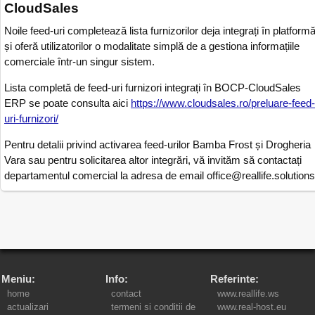
CloudSales
Noile feed-uri completează lista furnizorilor deja integrați în platform
și oferă utilizatorilor o modalitate simplă de a gestiona informațiile
comerciale într-un singur sistem.
Lista completă de feed-uri furnizori integrați în BOCP-CloudSales
ERP se poate consulta aici
https://www.cloudsales.ro/preluare-feed-
uri-furnizori/
Pentru detalii privind activarea feed-urilor Bamba Frost și Drogheria
Vara sau pentru solicitarea altor integrări, vă invităm să contactați
departamentul comercial la adresa de email office@reallife.solutions
Meniu:
Info:
Referinte:
home
contact
www.reallife.ws
actualizari
termeni si conditii de
www.real-host.eu