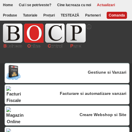
Home
Cui i se potriveste?
Cine lucreaza cu noi
Actualizari
Produse
Tutoriale
Prețuri
TESTEAZĂ
Parteneri
Comanda
Gestiune si Vanzari
Facturare si automatizare vanzari
Creare Webshop si Site