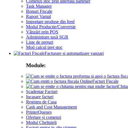
Comenzi stoc prin interfata partener
Task Manager
Bonuri Fiscale
Raport Vamal
Importare produse din feed
Modul Productie/Conversie
Vânzări prin POS
Administrare taxă SGR
Liste de prețuri
Mod calcul pret stoc
Facturare si automatizare vanzari
Module:
Facturi Fiscale
Chita
Scadentar Facturi
Incasare facturi
Registru de Casa
Cash and Cost Management
PrinterQueues
Ofertare și comenzi
Modul Cheltuieli
Facturi emise in alte sisteme