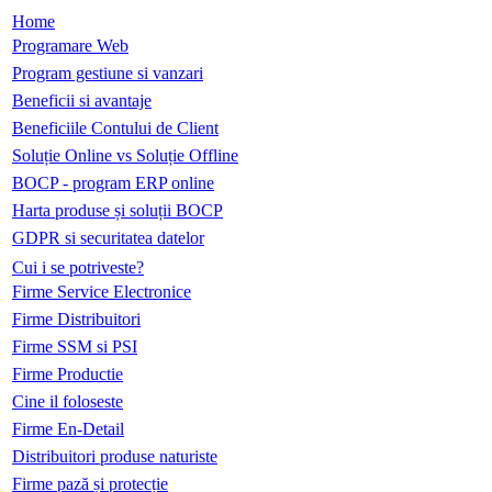
Home
Programare Web
Program gestiune si vanzari
Beneficii si avantaje
Beneficiile Contului de Client
Soluție Online vs Soluție Offline
BOCP - program ERP online
Harta produse și soluții BOCP
GDPR si securitatea datelor
Cui i se potriveste?
Firme Service Electronice
Firme Distribuitori
Firme SSM si PSI
Firme Productie
Cine il foloseste
Firme En-Detail
Distribuitori produse naturiste
Firme pază și protecție