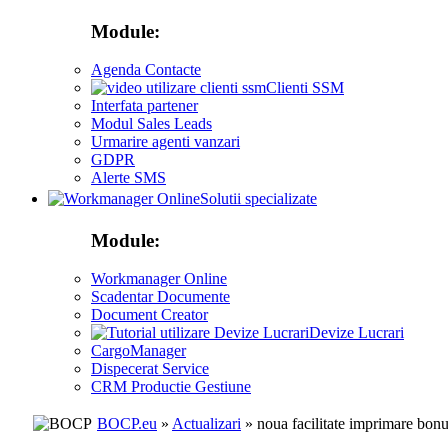
Module:
Agenda Contacte
Clienti SSM
Interfata partener
Modul Sales Leads
Urmarire agenti vanzari
GDPR
Alerte SMS
Solutii specializate
Module:
Workmanager Online
Scadentar Documente
Document Creator
Devize Lucrari
CargoManager
Dispecerat Service
CRM Productie Gestiune
BOCP.eu
»
Actualizari
» noua facilitate imprimare bonur