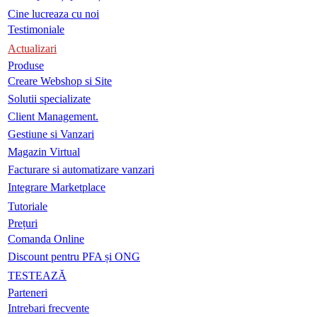
Cine lucreaza cu noi
Testimoniale
Actualizari
Produse
Creare Webshop si Site
Solutii specializate
Client Management.
Gestiune si Vanzari
Magazin Virtual
Facturare si automatizare vanzari
Integrare Marketplace
Tutoriale
Prețuri
Comanda Online
Discount pentru PFA și ONG
TESTEAZĂ
Parteneri
Intrebari frecvente