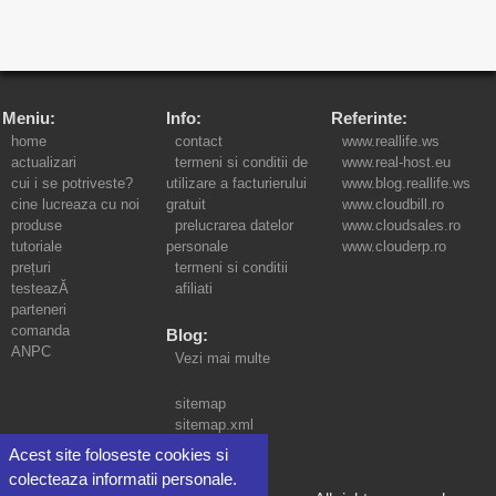
Meniu:
Info:
Referinte:
home
contact
www.reallife.ws
actualizari
termeni si conditii de
www.real-host.eu
cui i se potriveste?
utilizare a facturierului
www.blog.reallife.ws
cine lucreaza cu noi
gratuit
www.cloudbill.ro
produse
prelucrarea datelor
www.cloudsales.ro
tutoriale
personale
www.clouderp.ro
prețuri
termeni si conditii
testeazĂ
afiliati
parteneri
comanda
Blog:
ANPC
Vezi mai multe
sitemap
sitemap.xml
Acest site foloseste cookies si
colecteaza informatii personale.