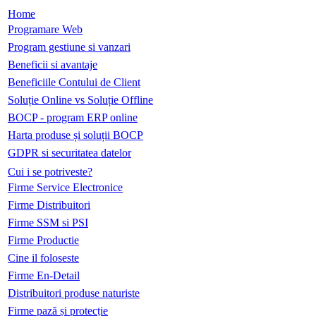
Home
Programare Web
Program gestiune si vanzari
Beneficii si avantaje
Beneficiile Contului de Client
Soluție Online vs Soluție Offline
BOCP - program ERP online
Harta produse și soluții BOCP
GDPR si securitatea datelor
Cui i se potriveste?
Firme Service Electronice
Firme Distribuitori
Firme SSM si PSI
Firme Productie
Cine il foloseste
Firme En-Detail
Distribuitori produse naturiste
Firme pază și protecție