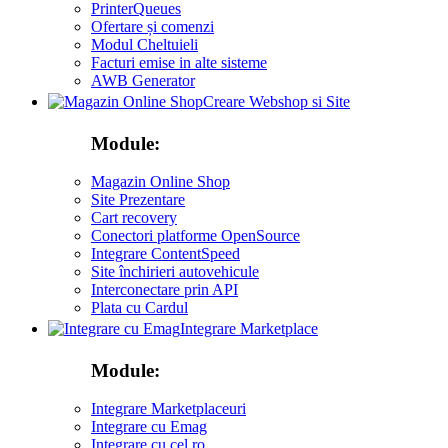
PrinterQueues
Ofertare și comenzi
Modul Cheltuieli
Facturi emise in alte sisteme
AWB Generator
Creare Webshop si Site
Module:
Magazin Online Shop
Site Prezentare
Cart recovery
Conectori platforme OpenSource
Integrare ContentSpeed
Site închirieri autovehicule
Interconectare prin API
Plata cu Cardul
Integrare Marketplace
Module:
Integrare Marketplaceuri
Integrare cu Emag
Integrare cu cel ro