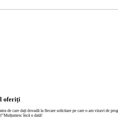
 oferiți
zitatea de care dați dovadă la fiecare solicitare pe care o am vizavi de p
ți!"Mulțumesc încă o dată!