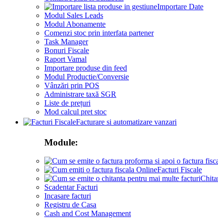
Importare Date
Modul Sales Leads
Modul Abonamente
Comenzi stoc prin interfata partener
Task Manager
Bonuri Fiscale
Raport Vamal
Importare produse din feed
Modul Productie/Conversie
Vânzări prin POS
Administrare taxă SGR
Liste de prețuri
Mod calcul pret stoc
Facturare si automatizare vanzari
Module:
Facturi Fiscale
Chita
Scadentar Facturi
Incasare facturi
Registru de Casa
Cash and Cost Management