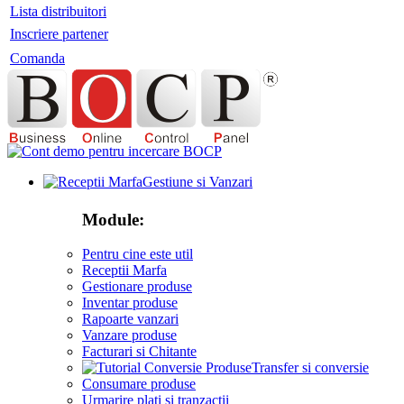
Lista distribuitori
Inscriere partener
Comanda
Gestiune si Vanzari
Module:
Pentru cine este util
Receptii Marfa
Gestionare produse
Inventar produse
Rapoarte vanzari
Vanzare produse
Facturari si Chitante
Transfer si conversie
Consumare produse
Urmarire plati si tranzactii