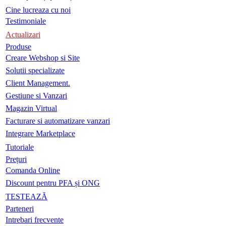
Cine lucreaza cu noi
Testimoniale
Actualizari
Produse
Creare Webshop si Site
Solutii specializate
Client Management.
Gestiune si Vanzari
Magazin Virtual
Facturare si automatizare vanzari
Integrare Marketplace
Tutoriale
Prețuri
Comanda Online
Discount pentru PFA și ONG
TESTEAZĂ
Parteneri
Intrebari frecvente