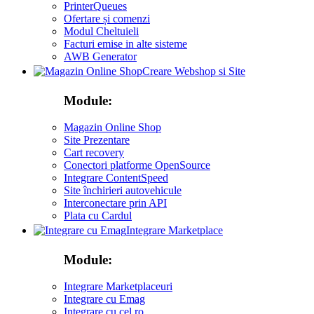
PrinterQueues
Ofertare și comenzi
Modul Cheltuieli
Facturi emise in alte sisteme
AWB Generator
Creare Webshop si Site
Module:
Magazin Online Shop
Site Prezentare
Cart recovery
Conectori platforme OpenSource
Integrare ContentSpeed
Site închirieri autovehicule
Interconectare prin API
Plata cu Cardul
Integrare Marketplace
Module:
Integrare Marketplaceuri
Integrare cu Emag
Integrare cu cel ro