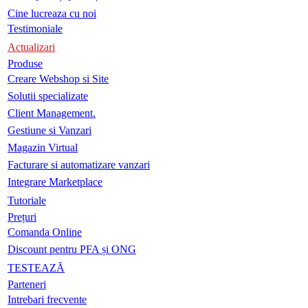
Cine lucreaza cu noi
Testimoniale
Actualizari
Produse
Creare Webshop si Site
Solutii specializate
Client Management.
Gestiune si Vanzari
Magazin Virtual
Facturare si automatizare vanzari
Integrare Marketplace
Tutoriale
Prețuri
Comanda Online
Discount pentru PFA și ONG
TESTEAZĂ
Parteneri
Intrebari frecvente