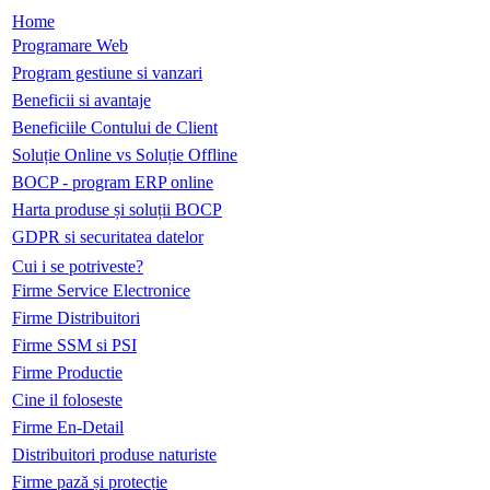
Home
Programare Web
Program gestiune si vanzari
Beneficii si avantaje
Beneficiile Contului de Client
Soluție Online vs Soluție Offline
BOCP - program ERP online
Harta produse și soluții BOCP
GDPR si securitatea datelor
Cui i se potriveste?
Firme Service Electronice
Firme Distribuitori
Firme SSM si PSI
Firme Productie
Cine il foloseste
Firme En-Detail
Distribuitori produse naturiste
Firme pază și protecție