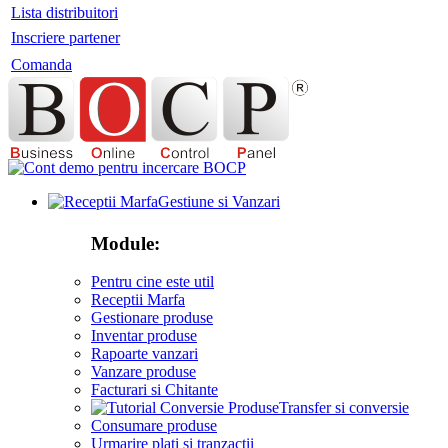
Lista distribuitori
Inscriere partener
Comanda
Gestiune si Vanzari
Module:
Pentru cine este util
Receptii Marfa
Gestionare produse
Inventar produse
Rapoarte vanzari
Vanzare produse
Facturari si Chitante
Transfer si conversie
Consumare produse
Urmarire plati si tranzactii