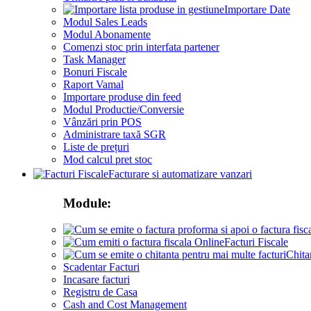
Importare Date
Modul Sales Leads
Modul Abonamente
Comenzi stoc prin interfata partener
Task Manager
Bonuri Fiscale
Raport Vamal
Importare produse din feed
Modul Productie/Conversie
Vânzări prin POS
Administrare taxă SGR
Liste de prețuri
Mod calcul pret stoc
Facturare si automatizare vanzari
Module:
Facturi Fiscale
Chita
Scadentar Facturi
Incasare facturi
Registru de Casa
Cash and Cost Management