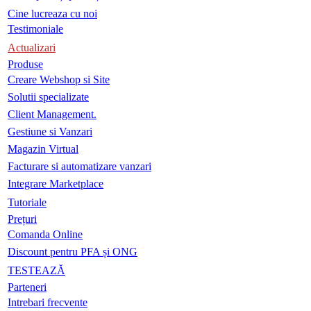
Cine lucreaza cu noi
Testimoniale
Actualizari
Produse
Creare Webshop si Site
Solutii specializate
Client Management.
Gestiune si Vanzari
Magazin Virtual
Facturare si automatizare vanzari
Integrare Marketplace
Tutoriale
Prețuri
Comanda Online
Discount pentru PFA și ONG
TESTEAZĂ
Parteneri
Intrebari frecvente