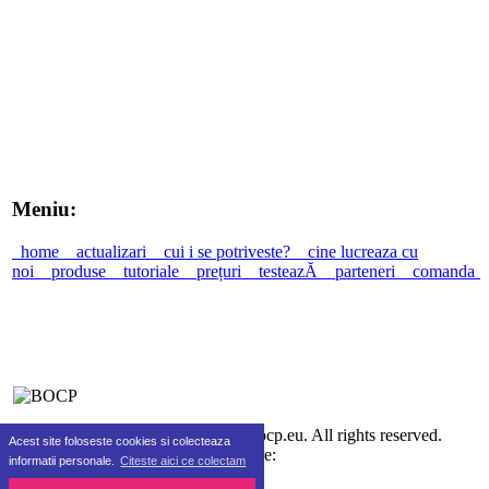
Meniu:
home
actualizari
cui i se potriveste?
cine lucreaza cu
noi
produse
tutoriale
prețuri
testeazĂ
parteneri
comanda
©2010-2026 SC Real Life SRL bocp.eu. All rights reserved.
Acest site foloseste cookies si colecteaza
Gazduire:
informatii personale.
Citeste aici ce colectam