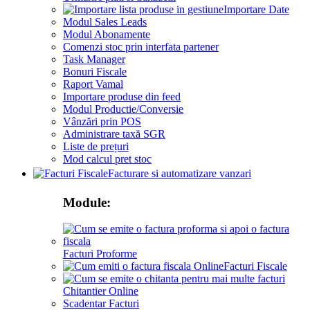
Importare Date
Modul Sales Leads
Modul Abonamente
Comenzi stoc prin interfata partener
Task Manager
Bonuri Fiscale
Raport Vamal
Importare produse din feed
Modul Productie/Conversie
Vânzări prin POS
Administrare taxă SGR
Liste de prețuri
Mod calcul pret stoc
Facturare si automatizare vanzari
Module:
Facturi Proforme
Facturi Fiscale
Chitantier Online
Scadentar Facturi