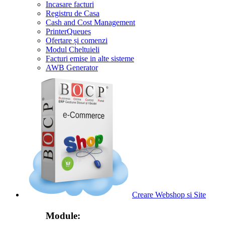
Incasare facturi
Registru de Casa
Cash and Cost Management
PrinterQueues
Ofertare și comenzi
Modul Cheltuieli
Facturi emise in alte sisteme
AWB Generator
Creare Webshop si Site
Module: