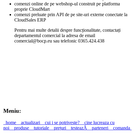
comenzi online de pe webshop-ul construit pe platforma
proprie CloudMart
comenzi preluate prin API de pe site-uri externe conectate la
CloudSales ERP
Pentru mai multe detalii despre funcționalitate, contactați
departamentul comercial la adresa de email
comercial@bocp.eu sau telefonic 0365.424.438
Meniu:
home
actualizari
cui i se potriveste?
cine lucreaza cu
noi
produse
tutoriale
prețuri
testeazĂ
parteneri
comanda