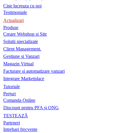
Cine lucreaza cu noi
Testimoniale
Actualizari
Produse
Creare Webshop si Site
Solutii specializate
Client Management.
Gestiune si Vanzari
Magazin Virtual
Facturare si automatizare vanzari
Integrare Marketplace
Tutoriale
Prețuri
Comanda Online
Discount pentru PFA și ONG
TESTEAZĂ
Parteneri
Intrebari frecvente