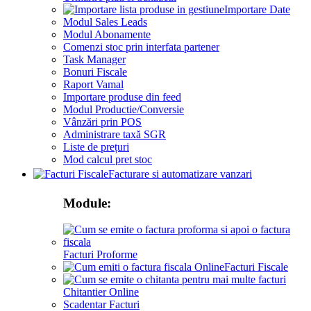
Importare Date
Modul Sales Leads
Modul Abonamente
Comenzi stoc prin interfata partener
Task Manager
Bonuri Fiscale
Raport Vamal
Importare produse din feed
Modul Productie/Conversie
Vânzări prin POS
Administrare taxă SGR
Liste de prețuri
Mod calcul pret stoc
Facturare si automatizare vanzari
Module:
Facturi Proforme
Facturi Fiscale
Chitantier Online
Scadentar Facturi