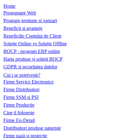
Home
Programare Web
Program gestiune si vanzari
Beneficii si avantaje
Beneficiile Contului de Client
Soluție Online vs Soluție Offline
BOCP - program ERP online
Harta produse și soluții BOCP
GDPR si securitatea datelor
Cui i se potriveste?
Firme Service Electronice
Firme Distribuitori
Firme SSM si PSI
Firme Productie
Cine il foloseste
Firme En-Detail
Distribuitori produse naturiste
Firme pază și protecție