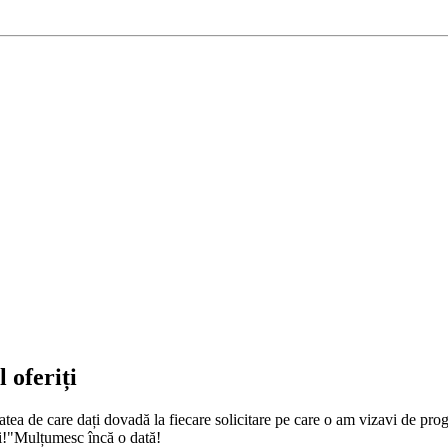
 oferiți
zitatea de care dați dovadă la fiecare solicitare pe care o am vizavi de p
ți!"Mulțumesc încă o dată!