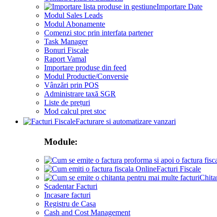
Importare Date
Modul Sales Leads
Modul Abonamente
Comenzi stoc prin interfata partener
Task Manager
Bonuri Fiscale
Raport Vamal
Importare produse din feed
Modul Productie/Conversie
Vânzări prin POS
Administrare taxă SGR
Liste de prețuri
Mod calcul pret stoc
Facturare si automatizare vanzari
Module:
Facturi Fiscale
Chita
Scadentar Facturi
Incasare facturi
Registru de Casa
Cash and Cost Management