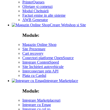
PrinterQueues
Ofertare și comenzi
Modul Cheltuieli
Facturi emise in alte sisteme
AWB Generator
Creare Webshop si Site
Module:
Magazin Online Shop
Site Prezentare
Cart recovery
Conectori platforme OpenSource
Integrare ContentSpeed
Site închirieri autovehicule
Interconectare prin API
Plata cu Cardul
Integrare Marketplace
Module:
Integrare Marketplaceuri
Integrare cu Emag
Integrare cu cel ro