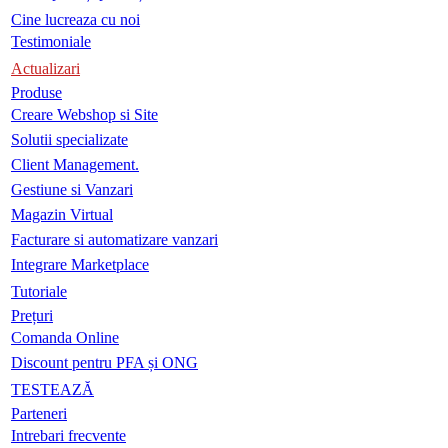
Cine lucreaza cu noi
Testimoniale
Actualizari
Produse
Creare Webshop si Site
Solutii specializate
Client Management.
Gestiune si Vanzari
Magazin Virtual
Facturare si automatizare vanzari
Integrare Marketplace
Tutoriale
Prețuri
Comanda Online
Discount pentru PFA și ONG
TESTEAZĂ
Parteneri
Intrebari frecvente