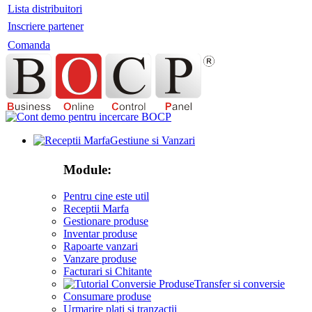
Lista distribuitori
Inscriere partener
Comanda
Gestiune si Vanzari
Module:
Pentru cine este util
Receptii Marfa
Gestionare produse
Inventar produse
Rapoarte vanzari
Vanzare produse
Facturari si Chitante
Transfer si conversie
Consumare produse
Urmarire plati si tranzactii