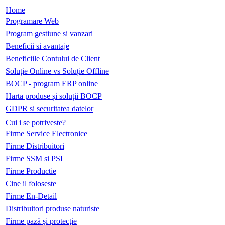
Home
Programare Web
Program gestiune si vanzari
Beneficii si avantaje
Beneficiile Contului de Client
Soluție Online vs Soluție Offline
BOCP - program ERP online
Harta produse și soluții BOCP
GDPR si securitatea datelor
Cui i se potriveste?
Firme Service Electronice
Firme Distribuitori
Firme SSM si PSI
Firme Productie
Cine il foloseste
Firme En-Detail
Distribuitori produse naturiste
Firme pază și protecție