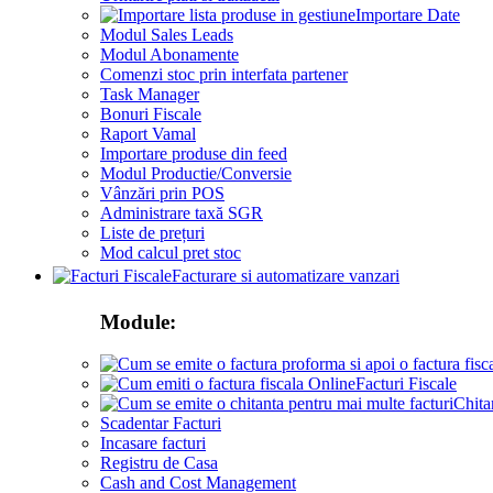
Importare Date
Modul Sales Leads
Modul Abonamente
Comenzi stoc prin interfata partener
Task Manager
Bonuri Fiscale
Raport Vamal
Importare produse din feed
Modul Productie/Conversie
Vânzări prin POS
Administrare taxă SGR
Liste de prețuri
Mod calcul pret stoc
Facturare si automatizare vanzari
Module:
Facturi Fiscale
Chita
Scadentar Facturi
Incasare facturi
Registru de Casa
Cash and Cost Management