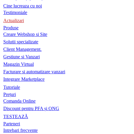
Cine lucreaza cu noi
Testimoniale
Actualizari
Produse
Creare Webshop si Site
Solutii specializate
Client Management.
Gestiune si Vanzari
Magazin Virtual
Facturare si automatizare vanzari
Integrare Marketplace
Tutoriale
Prețuri
Comanda Online
Discount pentru PFA și ONG
TESTEAZĂ
Parteneri
Intrebari frecvente