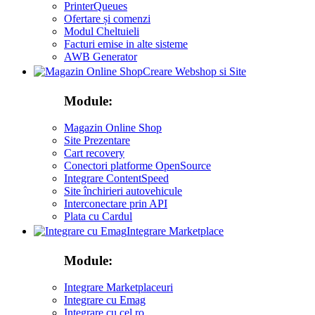
PrinterQueues
Ofertare și comenzi
Modul Cheltuieli
Facturi emise in alte sisteme
AWB Generator
Creare Webshop si Site
Module:
Magazin Online Shop
Site Prezentare
Cart recovery
Conectori platforme OpenSource
Integrare ContentSpeed
Site închirieri autovehicule
Interconectare prin API
Plata cu Cardul
Integrare Marketplace
Module:
Integrare Marketplaceuri
Integrare cu Emag
Integrare cu cel ro