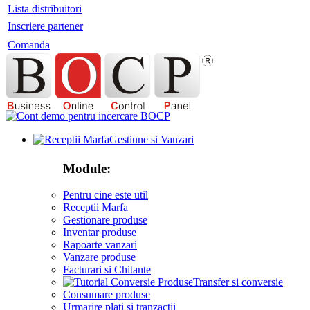
Lista distribuitori
Inscriere partener
Comanda
Gestiune si Vanzari
Module:
Pentru cine este util
Receptii Marfa
Gestionare produse
Inventar produse
Rapoarte vanzari
Vanzare produse
Facturari si Chitante
Transfer si conversie
Consumare produse
Urmarire plati si tranzactii