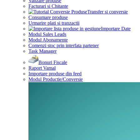
Vanzare produse
Facturari si Chitante
Transfer si conversie
Consumare produse
Urmarire plati si tranzactii
Importare Date
Modul Sales Leads
Modul Abonamente
Comenzi stoc prin interfata partener
Task Manager
Bonuri Fiscale
Raport Vamal
Importare produse din feed
Modul Productie/Conversie