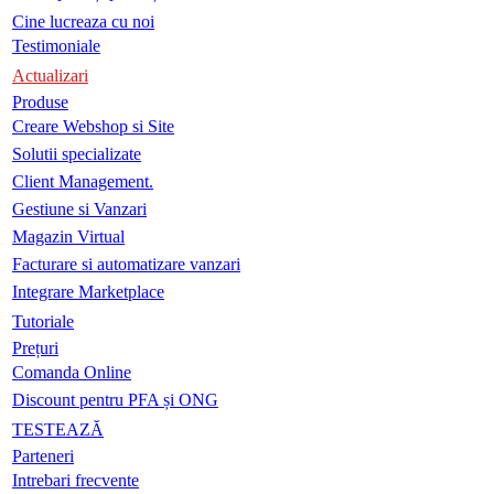
Cine lucreaza cu noi
Testimoniale
Actualizari
Produse
Creare Webshop si Site
Solutii specializate
Client Management.
Gestiune si Vanzari
Magazin Virtual
Facturare si automatizare vanzari
Integrare Marketplace
Tutoriale
Prețuri
Comanda Online
Discount pentru PFA și ONG
TESTEAZĂ
Parteneri
Intrebari frecvente