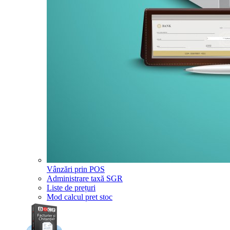
Vânzări prin POS
Administrare taxă SGR
Liste de prețuri
Mod calcul pret stoc