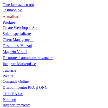
Cine lucreaza cu noi
Testimoniale
Actualizari
Produse
Creare Webshop si Site
Solutii specializate
Client Management.
Gestiune si Vanzari
Magazin Virtual
Facturare si automatizare vanzari
Integrare Marketplace
Tutoriale
Prețuri
Comanda Online
Discount pentru PFA și ONG
TESTEAZĂ
Parteneri
Intrebari frecvente