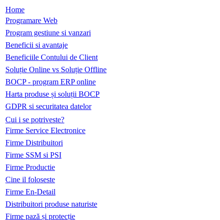
Home
Programare Web
Program gestiune si vanzari
Beneficii si avantaje
Beneficiile Contului de Client
Soluție Online vs Soluție Offline
BOCP - program ERP online
Harta produse și soluții BOCP
GDPR si securitatea datelor
Cui i se potriveste?
Firme Service Electronice
Firme Distribuitori
Firme SSM si PSI
Firme Productie
Cine il foloseste
Firme En-Detail
Distribuitori produse naturiste
Firme pază și protecție