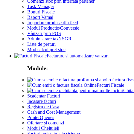
Comenzi stoc prin interfata partener
Task Manager
Bonuri Fiscale
Raport Vamal
Importare produse din feed
Modul Productie/Conversie
Vânzări prin POS
Administrare taxă SGR
Liste de prețuri
Mod calcul pret stoc
Facturare si automatizare vanzari
Module:
Facturi Fiscale
Chita
Scadentar Facturi
Incasare facturi
Registru de Casa
Cash and Cost Management
PrinterQueues
Ofertare și comenzi
Modul Cheltuieli
Facturi emise in alte sisteme