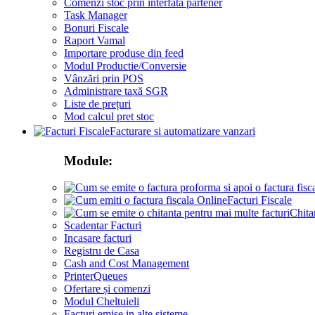
Comenzi stoc prin interfata partener
Task Manager
Bonuri Fiscale
Raport Vamal
Importare produse din feed
Modul Productie/Conversie
Vânzări prin POS
Administrare taxă SGR
Liste de prețuri
Mod calcul pret stoc
Facturare si automatizare vanzari
Module:
Facturi Fiscale
Chita
Scadentar Facturi
Incasare facturi
Registru de Casa
Cash and Cost Management
PrinterQueues
Ofertare și comenzi
Modul Cheltuieli
Facturi emise in alte sisteme