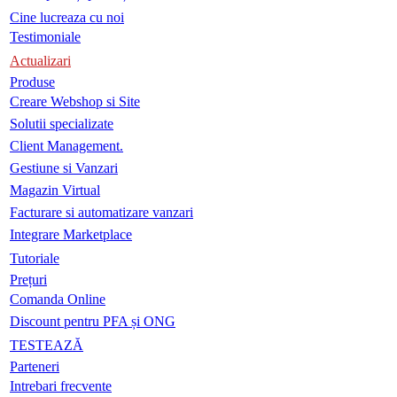
Cine lucreaza cu noi
Testimoniale
Actualizari
Produse
Creare Webshop si Site
Solutii specializate
Client Management.
Gestiune si Vanzari
Magazin Virtual
Facturare si automatizare vanzari
Integrare Marketplace
Tutoriale
Prețuri
Comanda Online
Discount pentru PFA și ONG
TESTEAZĂ
Parteneri
Intrebari frecvente