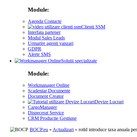
Module:
Agenda Contacte
Clienti SSM
Interfata partener
Modul Sales Leads
Urmarire agenti vanzari
GDPR
Alerte SMS
Solutii specializate
Module:
Workmanager Online
Scadentar Documente
Document Creator
Devize Lucrari
CargoManager
Dispecerat Service
CRM Productie Gestiune
BOCP.eu
»
Actualizari
» rotld introduce taxa anuala pe