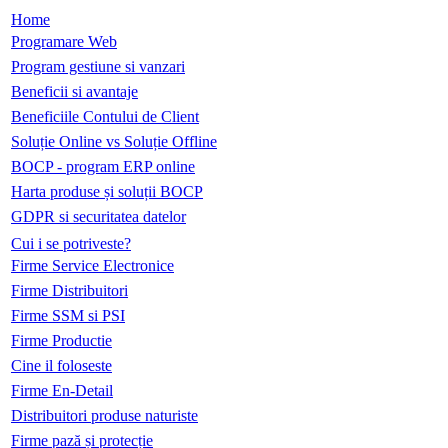
Home
Programare Web
Program gestiune si vanzari
Beneficii si avantaje
Beneficiile Contului de Client
Soluție Online vs Soluție Offline
BOCP - program ERP online
Harta produse și soluții BOCP
GDPR si securitatea datelor
Cui i se potriveste?
Firme Service Electronice
Firme Distribuitori
Firme SSM si PSI
Firme Productie
Cine il foloseste
Firme En-Detail
Distribuitori produse naturiste
Firme pază și protecție