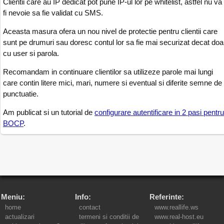
Clientii care au IP dedicat pot pune IP-ul lor pe whitelist, astfel nu va
fi nevoie sa fie validat cu SMS.
Aceasta masura ofera un nou nivel de protectie pentru clientii care
sunt pe drumuri sau doresc contul lor sa fie mai securizat decat doa
cu user si parola.
Recomandam in continuare clientilor sa utilizeze parole mai lungi
care contin litere mici, mari, numere si eventual si diferite semne de
punctuatie.
Am publicat si un tutorial de
configurare autentificare in 2 pasi pentru
BOCP
.
Meniu:
Info:
Referinte:
home
contact
www.reallife.ws
actualizari
termeni si conditii de
www.real-host.eu