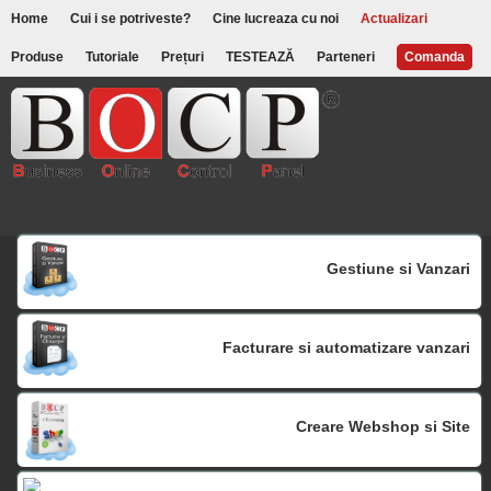
Home
Cui i se potriveste?
Cine lucreaza cu noi
Actualizari
Produse
Tutoriale
Prețuri
TESTEAZĂ
Parteneri
Comanda
Gestiune si Vanzari
Facturare si automatizare vanzari
Creare Webshop si Site