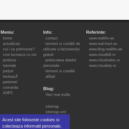
Meniu:
Info:
Referinte:
home
contact
www.reallife.ws
actualizari
termeni si conditii de
www.real-host.eu
cui i se potriveste?
utilizare a facturierului
www.blog.reallife.ws
cine lucreaza cu noi
gratuit
www.cloudbill.ro
produse
prelucrarea datelor
www.cloudsales.ro
tutoriale
personale
www.clouderp.ro
prețuri
termeni si conditii
testeazĂ
afiliati
parteneri
comanda
Blog:
ANPC
Vezi mai multe
sitemap
sitemap.xml
Acest site foloseste cookies si
colecteaza informatii personale.