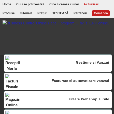
Home
Cui i se potriveste?
Cine lucreaza cu noi
Actualizari
Produse
Tutoriale
Prețuri
TESTEAZĂ
Parteneri
Comanda
Gestiune si Vanzari
Facturare si automatizare vanzari
Creare Webshop si Site