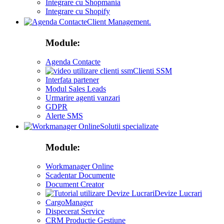
Integrare cu Shopmania
Integrare cu Shopify
Client Management.
Module:
Agenda Contacte
Clienti SSM
Interfata partener
Modul Sales Leads
Urmarire agenti vanzari
GDPR
Alerte SMS
Solutii specializate
Module:
Workmanager Online
Scadentar Documente
Document Creator
Devize Lucrari
CargoManager
Dispecerat Service
CRM Productie Gestiune