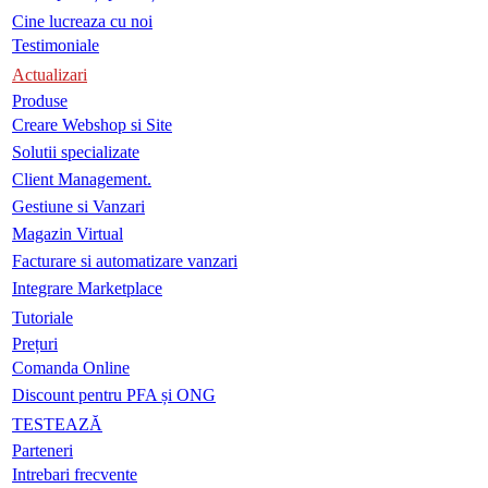
Cine lucreaza cu noi
Testimoniale
Actualizari
Produse
Creare Webshop si Site
Solutii specializate
Client Management.
Gestiune si Vanzari
Magazin Virtual
Facturare si automatizare vanzari
Integrare Marketplace
Tutoriale
Prețuri
Comanda Online
Discount pentru PFA și ONG
TESTEAZĂ
Parteneri
Intrebari frecvente