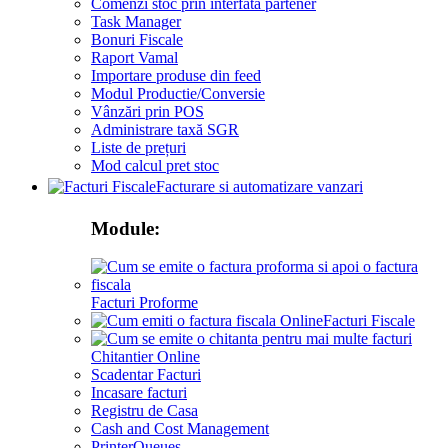
Comenzi stoc prin interfata partener
Task Manager
Bonuri Fiscale
Raport Vamal
Importare produse din feed
Modul Productie/Conversie
Vânzări prin POS
Administrare taxă SGR
Liste de prețuri
Mod calcul pret stoc
Facturare si automatizare vanzari
Module:
Facturi Proforme
Facturi Fiscale
Chitantier Online
Scadentar Facturi
Incasare facturi
Registru de Casa
Cash and Cost Management
PrinterQueues