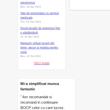
electronice
Mon, 03 Apr 2023
Site de prezentare cu servicii
medicale
Thu, 02 Feb 2023
Două lansări de webshop într-
o săptămână
Fri, 25 Nov 2022
Magazin virtual jucarii din
lemn, decor si mobila pentru
copii
Mon, 10 Oct 2022
Vezi toate
Mi-a simplificat munca
fantastic
" Am recomandat si
recomand in continuare
BOCP celor cu care lucrez.