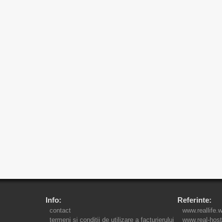
Info:
Referinte:
contact
www.reallife.
termeni si conditii de utilizare a facturierului
www.real-host