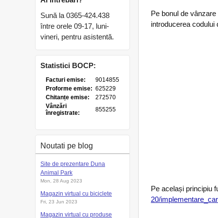
Pe bonul de vânzare se
Sună la 0365-424.438
introducerea codului
între orele 09-17, luni-
vineri, pentru asistentă.
Statistici BOCP:
Noutati pe blog
Site de prezentare Duna
Animal Park
Mon, 28 Aug 2023
Pe același principiu
Magazin virtual cu biciclete
20/implementare_ca
Fri, 23 Jun 2023
Magazin virtual cu produse