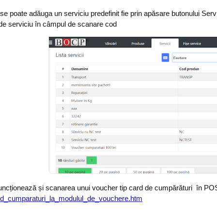
 poate adăuga un serviciu predefinit fie prin apăsare butonului Servicii
 de serviciu în câmpul de scanare cod
 funcționează și scanarea unui voucher tip card de cumpărături în P
rd_cumparaturi_la_modulul_de_vouchere.htm