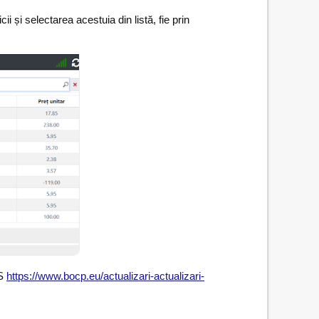
 și selectarea acestuia din listă, fie prin
OS
https://www.bocp.eu/actualizari-actualizari-