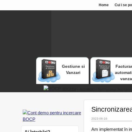
Home
Cui i se p
Gestiune si
Facturar
Vanzari
automat
vanza
BOCP.eu
»
Actualizari
» Sincronizarea Serviciilor
Sincronizarea 
2023-06-16
Am implementat în int
Ai întrebări?