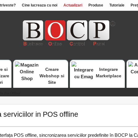
otriveste?
Cine lucreaza cu noi
Actualizari
Produse
Tutoriale
Preț
e si
Creare
Integrare
izare
Webshop si
Marketplace
ri
Site
 In Pos Offline
serviciilor in POS offline
erfața POS offline, sincronizarea serviciilor predefinite în BOCP la Ca