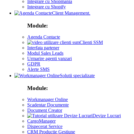
Integrare cu Shopmania
Integrare cu Shopify
Client Management.
Module:
Agenda Contacte
Clienti SSM
Interfata partener
Modul Sales Leads
Urmarire agenti vanzari
GDPR
Alerte SMS
Solutii specializate
Module:
Workmanager Online
Scadentar Documente
Document Creator
Devize Lucrari
CargoManager
Dispecerat Service
CRM Productie Gestiune