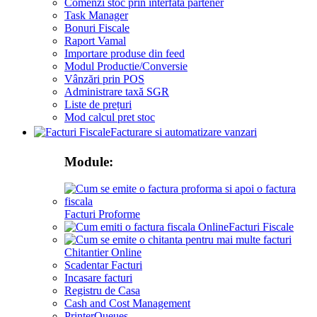
Comenzi stoc prin interfata partener
Task Manager
Bonuri Fiscale
Raport Vamal
Importare produse din feed
Modul Productie/Conversie
Vânzări prin POS
Administrare taxă SGR
Liste de prețuri
Mod calcul pret stoc
Facturare si automatizare vanzari
Module:
Facturi Proforme
Facturi Fiscale
Chitantier Online
Scadentar Facturi
Incasare facturi
Registru de Casa
Cash and Cost Management
PrinterQueues