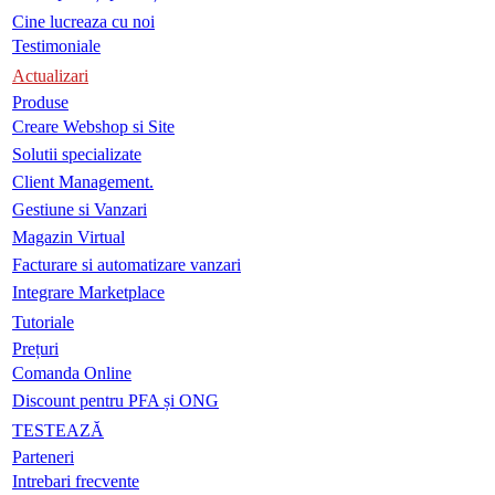
Cine lucreaza cu noi
Testimoniale
Actualizari
Produse
Creare Webshop si Site
Solutii specializate
Client Management.
Gestiune si Vanzari
Magazin Virtual
Facturare si automatizare vanzari
Integrare Marketplace
Tutoriale
Prețuri
Comanda Online
Discount pentru PFA și ONG
TESTEAZĂ
Parteneri
Intrebari frecvente