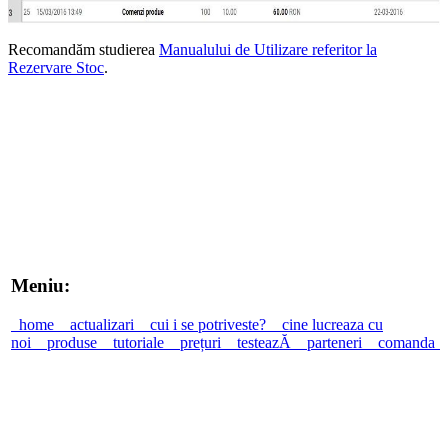
Recomandăm studierea
Manualului de Utilizare referitor la
Rezervare Stoc
.
Meniu:
home
actualizari
cui i se potriveste?
cine lucreaza cu
noi
produse
tutoriale
prețuri
testeazĂ
parteneri
comanda