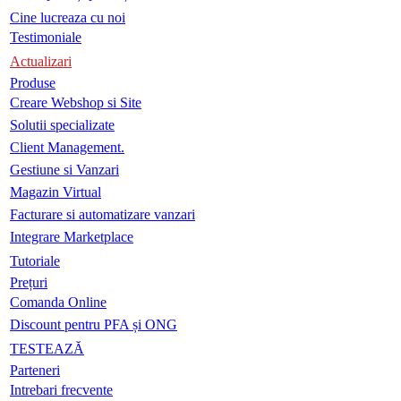
Cine lucreaza cu noi
Testimoniale
Actualizari
Produse
Creare Webshop si Site
Solutii specializate
Client Management.
Gestiune si Vanzari
Magazin Virtual
Facturare si automatizare vanzari
Integrare Marketplace
Tutoriale
Prețuri
Comanda Online
Discount pentru PFA și ONG
TESTEAZĂ
Parteneri
Intrebari frecvente