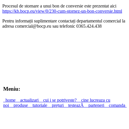
Procesul de stornare a unui bon de conversie este prezentat aici
https://kb.bocp.eu/view/0/230-cum-stornez-un-bon-conversie.html
Pentru informații suplimentare contactați departamentul comercial la
adresa comercial@bocp.eu sau telefonic 0365.424.438
Meniu:
home
actualizari
cui i se potriveste?
cine lucreaza cu
noi
produse
tutoriale
prețuri
testeazĂ
parteneri
comanda