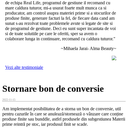
de echipa Real Life, programul de gestiune il recomand cu
mare caldura tuturor, mi-a usurat foarte mult munca ca si
producator, am control asupra materiei prime si a stocurilor de
produse finite, generare facturi la fel, de fiecare data cand am
sunat s-au rezolvat toate problemele avute si legate de site si
de programul de gestiune. Deci eu sunt super incantata de voi
si de toate solutiile pe care le oferiti, sper sa avem o
colaborare lunga in continuare, recomand cu caldura tuturor."
~Mihaela Jarai- Alma Beauty~
Vezi alte testimoniale
Stornare bon de conversie
2022-11-15
Am implementat posibilitatea de a storna un bon de conversie, util
pentru cazurile în care se anulează/stornează o vânzare care conține
produse finite sau bunddle, astfel produsele din subgestiunea Materii
prime reintră pe stoc, iar produsul finit se scade.