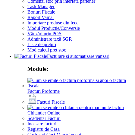
Comenzi stoc prin interfata partener
Task Manager
Bonuri Fiscale
Raport Vamal
Importare produse din feed
Modul Productie/Conversie
Vânzări prin POS
Administrare taxă SGR
Liste de prețuri
Mod calcul pret stoc
Facturare si automatizare vanzari
Module:
Facturi Proforme
Facturi Fiscale
Chitantier Online
Scadentar Facturi
Incasare facturi
Registru de Casa
Cash and Cost Management