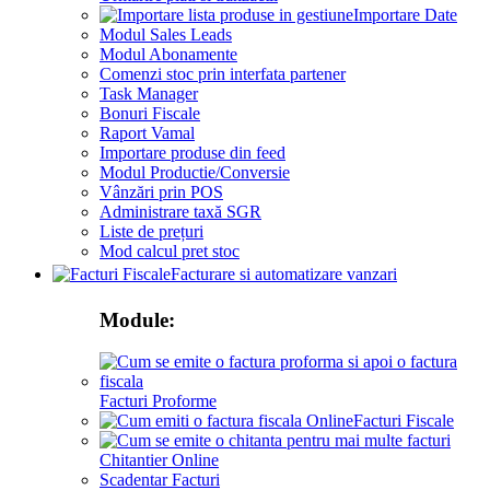
Importare Date
Modul Sales Leads
Modul Abonamente
Comenzi stoc prin interfata partener
Task Manager
Bonuri Fiscale
Raport Vamal
Importare produse din feed
Modul Productie/Conversie
Vânzări prin POS
Administrare taxă SGR
Liste de prețuri
Mod calcul pret stoc
Facturare si automatizare vanzari
Module:
Facturi Proforme
Facturi Fiscale
Chitantier Online
Scadentar Facturi