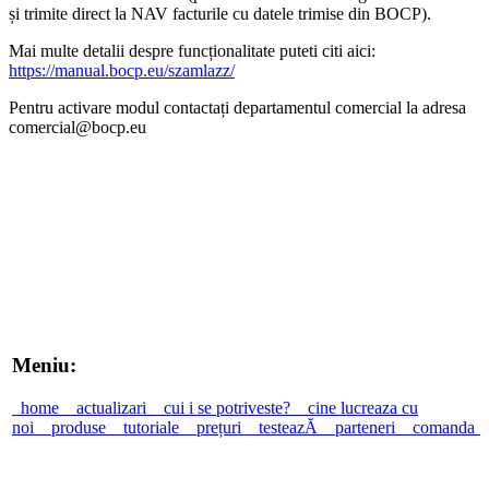
și trimite direct la NAV facturile cu datele trimise din BOCP).
Mai multe detalii despre funcționalitate puteti citi aici:
https://manual.bocp.eu/szamlazz/
Pentru activare modul contactați departamentul comercial la adresa
comercial@bocp.eu
Meniu:
home
actualizari
cui i se potriveste?
cine lucreaza cu
noi
produse
tutoriale
prețuri
testeazĂ
parteneri
comanda