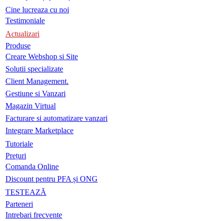
Cine lucreaza cu noi
Testimoniale
Actualizari
Produse
Creare Webshop si Site
Solutii specializate
Client Management.
Gestiune si Vanzari
Magazin Virtual
Facturare si automatizare vanzari
Integrare Marketplace
Tutoriale
Prețuri
Comanda Online
Discount pentru PFA și ONG
TESTEAZĂ
Parteneri
Intrebari frecvente