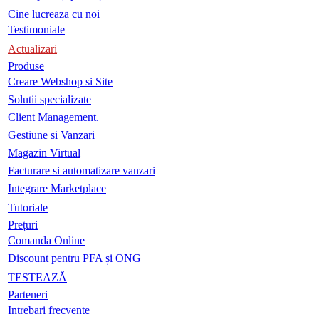
Cine lucreaza cu noi
Testimoniale
Actualizari
Produse
Creare Webshop si Site
Solutii specializate
Client Management.
Gestiune si Vanzari
Magazin Virtual
Facturare si automatizare vanzari
Integrare Marketplace
Tutoriale
Prețuri
Comanda Online
Discount pentru PFA și ONG
TESTEAZĂ
Parteneri
Intrebari frecvente