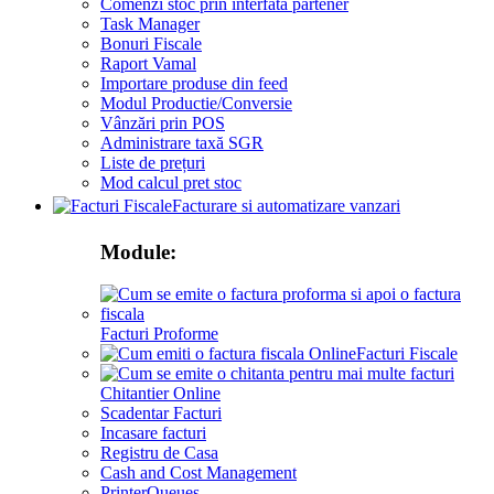
Comenzi stoc prin interfata partener
Task Manager
Bonuri Fiscale
Raport Vamal
Importare produse din feed
Modul Productie/Conversie
Vânzări prin POS
Administrare taxă SGR
Liste de prețuri
Mod calcul pret stoc
Facturare si automatizare vanzari
Module:
Facturi Proforme
Facturi Fiscale
Chitantier Online
Scadentar Facturi
Incasare facturi
Registru de Casa
Cash and Cost Management
PrinterQueues