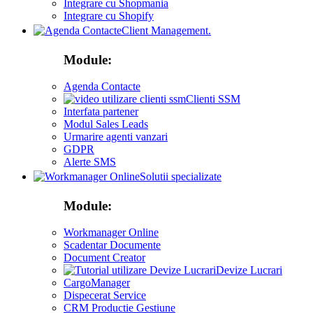
Integrare cu Shopmania
Integrare cu Shopify
Client Management.
Module:
Agenda Contacte
Clienti SSM
Interfata partener
Modul Sales Leads
Urmarire agenti vanzari
GDPR
Alerte SMS
Solutii specializate
Module:
Workmanager Online
Scadentar Documente
Document Creator
Devize Lucrari
CargoManager
Dispecerat Service
CRM Productie Gestiune