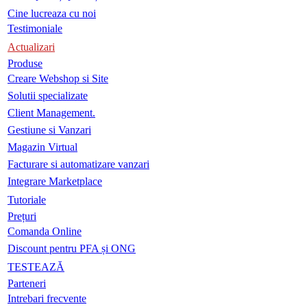
Cine lucreaza cu noi
Testimoniale
Actualizari
Produse
Creare Webshop si Site
Solutii specializate
Client Management.
Gestiune si Vanzari
Magazin Virtual
Facturare si automatizare vanzari
Integrare Marketplace
Tutoriale
Prețuri
Comanda Online
Discount pentru PFA și ONG
TESTEAZĂ
Parteneri
Intrebari frecvente