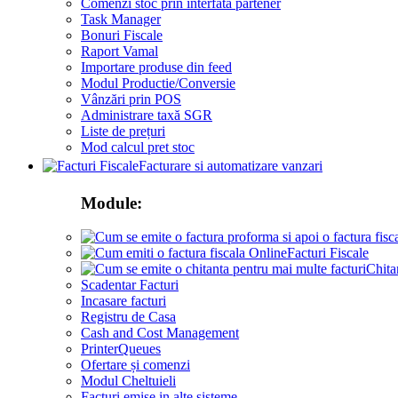
Comenzi stoc prin interfata partener
Task Manager
Bonuri Fiscale
Raport Vamal
Importare produse din feed
Modul Productie/Conversie
Vânzări prin POS
Administrare taxă SGR
Liste de prețuri
Mod calcul pret stoc
Facturare si automatizare vanzari
Module:
Facturi Fiscale
Chita
Scadentar Facturi
Incasare facturi
Registru de Casa
Cash and Cost Management
PrinterQueues
Ofertare și comenzi
Modul Cheltuieli
Facturi emise in alte sisteme