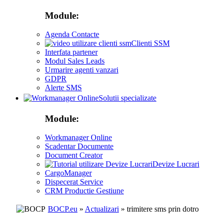
Module:
Agenda Contacte
Clienti SSM
Interfata partener
Modul Sales Leads
Urmarire agenti vanzari
GDPR
Alerte SMS
Solutii specializate
Module:
Workmanager Online
Scadentar Documente
Document Creator
Devize Lucrari
CargoManager
Dispecerat Service
CRM Productie Gestiune
BOCP.eu
»
Actualizari
» trimitere sms prin dotro