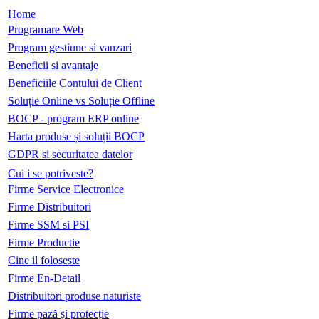
Home
Programare Web
Program gestiune si vanzari
Beneficii si avantaje
Beneficiile Contului de Client
Soluție Online vs Soluție Offline
BOCP - program ERP online
Harta produse și soluții BOCP
GDPR si securitatea datelor
Cui i se potriveste?
Firme Service Electronice
Firme Distribuitori
Firme SSM si PSI
Firme Productie
Cine il foloseste
Firme En-Detail
Distribuitori produse naturiste
Firme pază și protecție