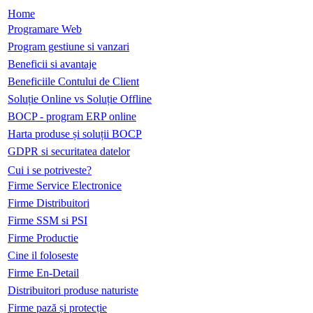
Home
Programare Web
Program gestiune si vanzari
Beneficii si avantaje
Beneficiile Contului de Client
Soluție Online vs Soluție Offline
BOCP - program ERP online
Harta produse și soluții BOCP
GDPR si securitatea datelor
Cui i se potriveste?
Firme Service Electronice
Firme Distribuitori
Firme SSM si PSI
Firme Productie
Cine il foloseste
Firme En-Detail
Distribuitori produse naturiste
Firme pază și protecție