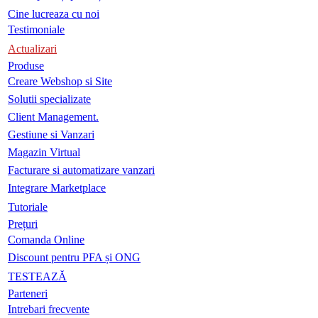
Cine lucreaza cu noi
Testimoniale
Actualizari
Produse
Creare Webshop si Site
Solutii specializate
Client Management.
Gestiune si Vanzari
Magazin Virtual
Facturare si automatizare vanzari
Integrare Marketplace
Tutoriale
Prețuri
Comanda Online
Discount pentru PFA și ONG
TESTEAZĂ
Parteneri
Intrebari frecvente