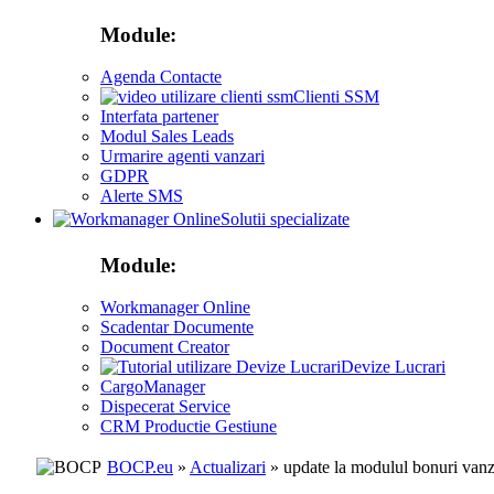
Module:
Agenda Contacte
Clienti SSM
Interfata partener
Modul Sales Leads
Urmarire agenti vanzari
GDPR
Alerte SMS
Solutii specializate
Module:
Workmanager Online
Scadentar Documente
Document Creator
Devize Lucrari
CargoManager
Dispecerat Service
CRM Productie Gestiune
BOCP.eu
»
Actualizari
» update la modulul bonuri vanz