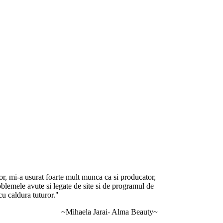
or, mi-a usurat foarte mult munca ca si producator,
roblemele avute si legate de site si de programul de
cu caldura tuturor."
~Mihaela Jarai- Alma Beauty~