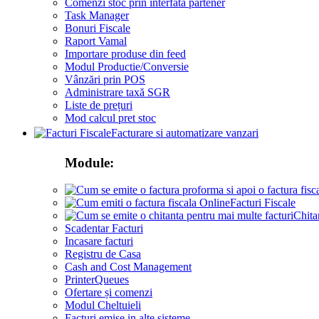
Comenzi stoc prin interfata partener
Task Manager
Bonuri Fiscale
Raport Vamal
Importare produse din feed
Modul Productie/Conversie
Vânzări prin POS
Administrare taxă SGR
Liste de prețuri
Mod calcul pret stoc
Facturare si automatizare vanzari
Module:
Facturi Fiscale
Chita
Scadentar Facturi
Incasare facturi
Registru de Casa
Cash and Cost Management
PrinterQueues
Ofertare și comenzi
Modul Cheltuieli
Facturi emise in alte sisteme