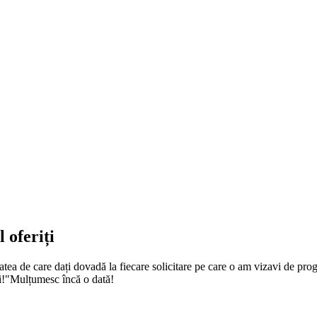
 oferiți
zitatea de care dați dovadă la fiecare solicitare pe care o am vizavi de p
ți!"Mulțumesc încă o dată!