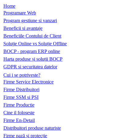
Home
Programare Web
Program gestiune si vanzari
Beneficii si avantaje
Beneficiile Contului de Client
Soluție Online vs Soluție Offline
BOCP - program ERP online
Harta produse și soluții BOCP
GDPR si securitatea datelor
Cui i se potriveste?
Firme Service Electronice
Firme Distribuitori
Firme SSM si PSI
Firme Productie
Cine il foloseste
Firme En-Detail
Distribuitori produse naturiste
Firme pază și protecție