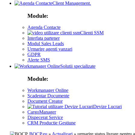
Client Management.
Module:
Agenda Contacte
Clienti SSM
Interfata partener
Modul Sales Leads
Urmarire agenti vanzari
GDPR
Alerte SMS
Solutii specializate
Module:
Workmanager Online
Scadentar Documente
Document Creator
Devize Lucrari
CargoManager
Dispecerat Service
CRM Productie Gestiune
BOCP.eu
»
Actualizari
» urmarire status livrare pentru