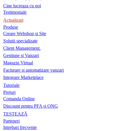
Cine lucreaza cu noi
Testimoniale
Actualizari
Produse
Creare Webshop si Site
Solutii specializate
Client Management.
Gestiune si Vanzari
Magazin Virtual
Facturare si automatizare vanzari
Integrare Marketplace
Tutoriale
Prețuri
Comanda Online
Discount pentru PFA și ONG
TESTEAZĂ
Parteneri
Intrebari frecvente