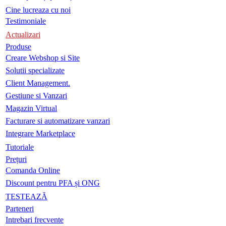
Cine lucreaza cu noi
Testimoniale
Actualizari
Produse
Creare Webshop si Site
Solutii specializate
Client Management.
Gestiune si Vanzari
Magazin Virtual
Facturare si automatizare vanzari
Integrare Marketplace
Tutoriale
Prețuri
Comanda Online
Discount pentru PFA și ONG
TESTEAZĂ
Parteneri
Intrebari frecvente