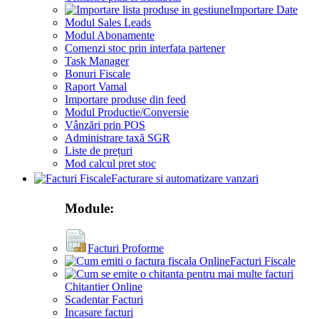
Importare Date
Modul Sales Leads
Modul Abonamente
Comenzi stoc prin interfata partener
Task Manager
Bonuri Fiscale
Raport Vamal
Importare produse din feed
Modul Productie/Conversie
Vânzări prin POS
Administrare taxă SGR
Liste de prețuri
Mod calcul pret stoc
Facturare si automatizare vanzari
Module:
Facturi Proforme
Facturi Fiscale
Chitantier Online
Scadentar Facturi
Incasare facturi