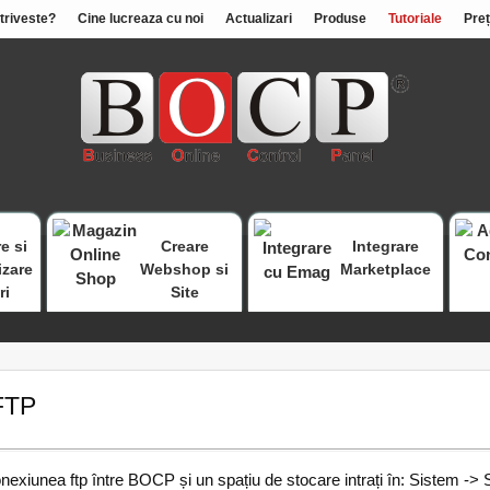
otriveste?
Cine lucreaza cu noi
Actualizari
Produse
Tutoriale
Preț
e si
Creare
Integrare
izare
Webshop si
Marketplace
ri
Site
FTP
nexiunea ftp între BOCP și un spațiu de stocare intrați în: Sistem ->