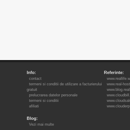
Info:
Referinte:
contact
www.reallife.
termeni si conditii de utilizare a facturierului
www.real-host
gratuit
www.blog.real
prelucrarea datelor personale
www.cloudbill
termeni si conditii
www.cloudsal
afiliati
www.clouderp
Blog:
Vezi mai multe