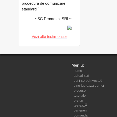
procedura de comunicare
standard."
~SC Promotex SRL~
Vezi alte testimoniale
Meniu:
home
actualizari
cui i se potriveste?
cine lucreaza cu noi
produse
tutoriale
prețuri
testeazĂ
parteneri
comanda