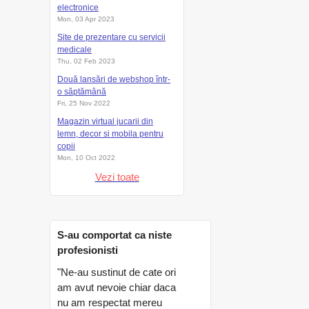
electronice
Mon, 03 Apr 2023
Site de prezentare cu servicii
medicale
Thu, 02 Feb 2023
Două lansări de webshop într-
o săptămână
Fri, 25 Nov 2022
Magazin virtual jucarii din
lemn, decor si mobila pentru
copii
Mon, 10 Oct 2022
Vezi toate
S-au comportat ca niste
profesionisti
"Ne-au sustinut de cate ori
am avut nevoie chiar daca
nu am respectat mereu