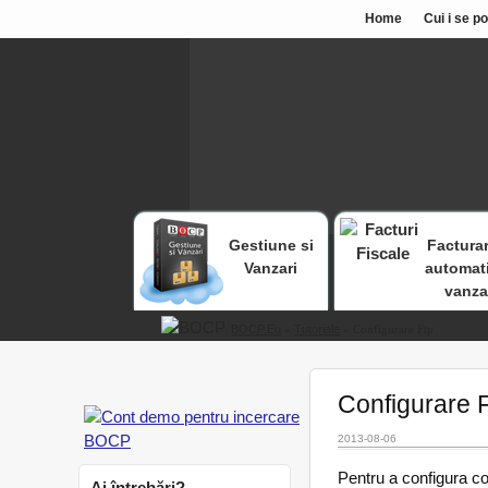
Home
Cui i se p
Gestiune si
Facturar
Vanzari
automat
vanza
BOCP.eu
»
Tutoriale
» Configurare Ftp
Configurare 
2013-08-06
Pentru a configura co
Ai întrebări?