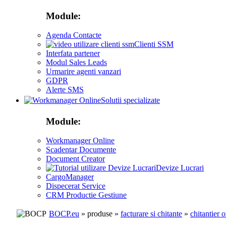
Module:
Agenda Contacte
Clienti SSM
Interfata partener
Modul Sales Leads
Urmarire agenti vanzari
GDPR
Alerte SMS
Solutii specializate
Module:
Workmanager Online
Scadentar Documente
Document Creator
Devize Lucrari
CargoManager
Dispecerat Service
CRM Productie Gestiune
BOCP.eu
» produse »
facturare si chitante
»
chitantier 