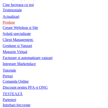
Cine lucreaza cu noi
Testimoniale
Actualizari
Produse
Creare Webshop si Site
Solutii specializate
Client Management.
Gestiune si Vanzari
Magazin Virtual
Facturare si automatizare vanzari
Integrare Marketplace
Tutoriale
Prețuri
Comanda Online
Discount pentru PFA și ONG
TESTEAZĂ
Parteneri
Intrebari frecvente