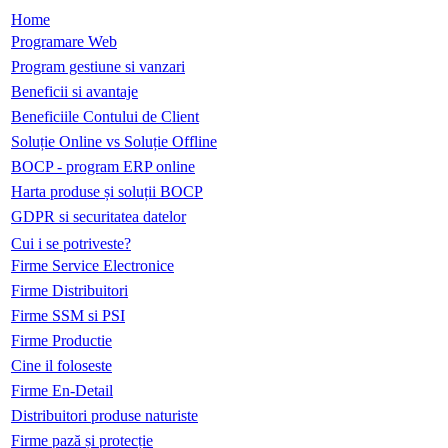
Home
Programare Web
Program gestiune si vanzari
Beneficii si avantaje
Beneficiile Contului de Client
Soluție Online vs Soluție Offline
BOCP - program ERP online
Harta produse și soluții BOCP
GDPR si securitatea datelor
Cui i se potriveste?
Firme Service Electronice
Firme Distribuitori
Firme SSM si PSI
Firme Productie
Cine il foloseste
Firme En-Detail
Distribuitori produse naturiste
Firme pază și protecție