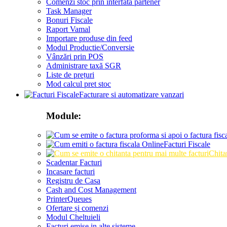
Comenzi stoc prin interfata partener
Task Manager
Bonuri Fiscale
Raport Vamal
Importare produse din feed
Modul Productie/Conversie
Vânzări prin POS
Administrare taxă SGR
Liste de prețuri
Mod calcul pret stoc
Facturare si automatizare vanzari
Module:
Facturi Fiscale
Chita
Scadentar Facturi
Incasare facturi
Registru de Casa
Cash and Cost Management
PrinterQueues
Ofertare și comenzi
Modul Cheltuieli
Facturi emise in alte sisteme