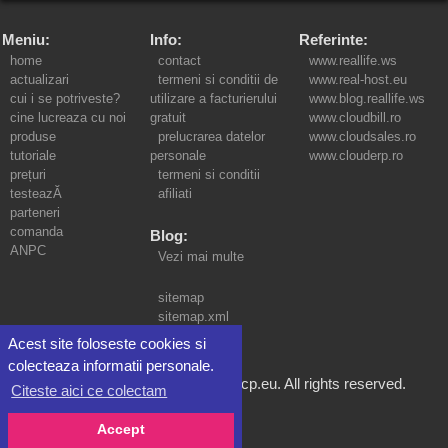
Meniu:
Info:
Referinte:
home
contact
www.reallife.ws
actualizari
termeni si conditii de
www.real-host.eu
cui i se potriveste?
utilizare a facturierului
www.blog.reallife.ws
cine lucreaza cu noi
gratuit
www.cloudbill.ro
produse
prelucrarea datelor
www.cloudsales.ro
tutoriale
personale
www.clouderp.ro
prețuri
termeni si conditii
testeazĂ
afiliati
parteneri
comanda
Blog:
ANPC
Vezi mai multe
sitemap
sitemap.xml
Acest site foloseste cookies si
colecteaza informatii personale.
©2010-2026 SC Real Life SRL bocp.eu. All rights reserved.
Citeste aici ce colectam
Gazduire:
Accept