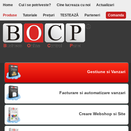
Home
Cui i se potriveste?
Cine lucreaza cu noi
Actualizari
Produse
Tutoriale
Prețuri
TESTEAZĂ
Parteneri
Comanda
Gestiune si Vanzari
Facturare si automatizare vanzari
Creare Webshop si Site