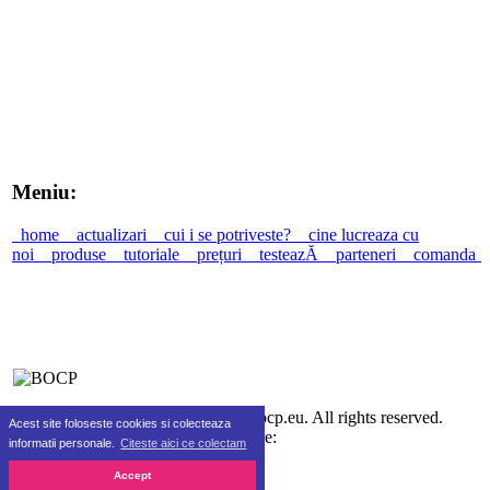
Meniu:
home
actualizari
cui i se potriveste?
cine lucreaza cu
noi
produse
tutoriale
prețuri
testeazĂ
parteneri
comanda
©2010-2026 SC Real Life SRL bocp.eu. All rights reserved.
Acest site foloseste cookies si colecteaza
Gazduire:
informatii personale.
Citeste aici ce colectam
Accept