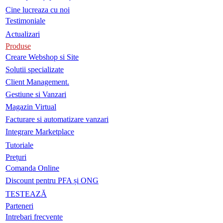
Cine lucreaza cu noi
Testimoniale
Actualizari
Produse
Creare Webshop si Site
Solutii specializate
Client Management.
Gestiune si Vanzari
Magazin Virtual
Facturare si automatizare vanzari
Integrare Marketplace
Tutoriale
Prețuri
Comanda Online
Discount pentru PFA și ONG
TESTEAZĂ
Parteneri
Intrebari frecvente