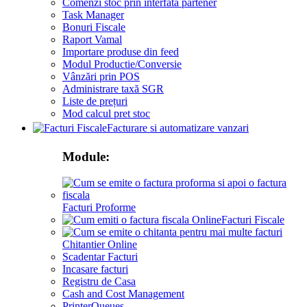
Comenzi stoc prin interfata partener
Task Manager
Bonuri Fiscale
Raport Vamal
Importare produse din feed
Modul Productie/Conversie
Vânzări prin POS
Administrare taxă SGR
Liste de prețuri
Mod calcul pret stoc
Facturare si automatizare vanzari
Module:
Facturi Proforme
Facturi Fiscale
Chitantier Online
Scadentar Facturi
Incasare facturi
Registru de Casa
Cash and Cost Management
PrinterQueues