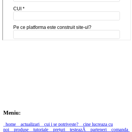
Meniu:
home
actualizari
cui i se potriveste?
cine lucreaza cu
noi
produse
tutoriale
prețuri
testeazĂ
parteneri
comanda