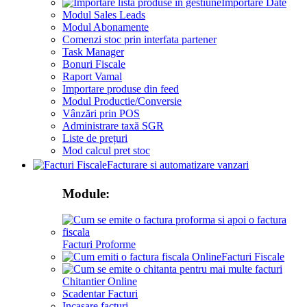
Importare Date
Modul Sales Leads
Modul Abonamente
Comenzi stoc prin interfata partener
Task Manager
Bonuri Fiscale
Raport Vamal
Importare produse din feed
Modul Productie/Conversie
Vânzări prin POS
Administrare taxă SGR
Liste de prețuri
Mod calcul pret stoc
Facturare si automatizare vanzari
Module:
Facturi Proforme
Facturi Fiscale
Chitantier Online
Scadentar Facturi
Incasare facturi