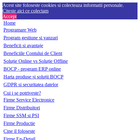
Acest site foloseste cookies si colecteaza informatii personale.
Citeste aici ce colectam
Accept
Home
Programare Web
Program gestiune si vanzari
Beneficii si avantaje
Beneficiile Contului de Client
Soluție Online vs Soluție Offline
BOCP - program ERP online
Harta produse și soluții BOCP
GDPR si securitatea datelor
Cui i se potriveste?
Firme Service Electronice
Firme Distribuitori
Firme SSM si PSI
Firme Productie
Cine il foloseste
Firme En-Detail