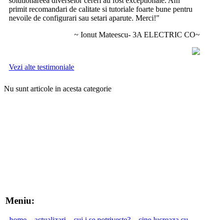
solutionareea diverselor cereri au fost exceptionale. Am
primit recomandari de calitate si tutoriale foarte bune pentru
nevoile de configurari sau setari aparute. Merci!"
~ Ionut Mateescu- 3A ELECTRIC CO~
Vezi alte testimoniale
Nu sunt articole in acesta categorie
Meniu:
home
actualizari
cui i se potriveste?
cine lucreaza cu