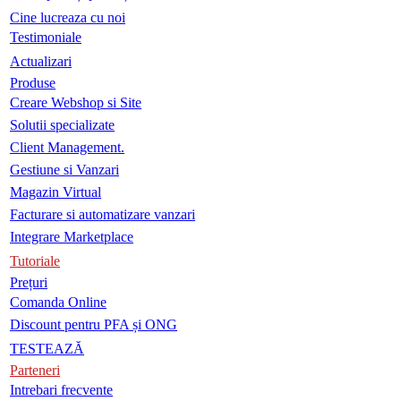
Cine lucreaza cu noi
Testimoniale
Actualizari
Produse
Creare Webshop si Site
Solutii specializate
Client Management.
Gestiune si Vanzari
Magazin Virtual
Facturare si automatizare vanzari
Integrare Marketplace
Tutoriale
Prețuri
Comanda Online
Discount pentru PFA și ONG
TESTEAZĂ
Parteneri
Intrebari frecvente