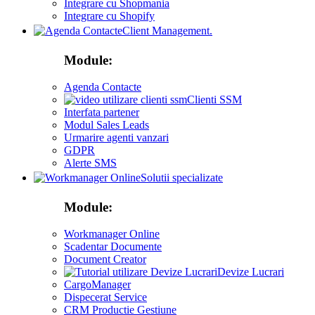
Integrare cu Shopmania
Integrare cu Shopify
Client Management.
Module:
Agenda Contacte
Clienti SSM
Interfata partener
Modul Sales Leads
Urmarire agenti vanzari
GDPR
Alerte SMS
Solutii specializate
Module:
Workmanager Online
Scadentar Documente
Document Creator
Devize Lucrari
CargoManager
Dispecerat Service
CRM Productie Gestiune