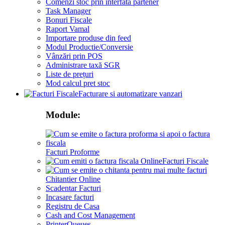
Comenzi stoc prin interfata partener
Task Manager
Bonuri Fiscale
Raport Vamal
Importare produse din feed
Modul Productie/Conversie
Vânzări prin POS
Administrare taxă SGR
Liste de prețuri
Mod calcul pret stoc
Facturare si automatizare vanzari
Module:
Facturi Proforme
Facturi Fiscale
Chitantier Online
Scadentar Facturi
Incasare facturi
Registru de Casa
Cash and Cost Management
PrinterQueues