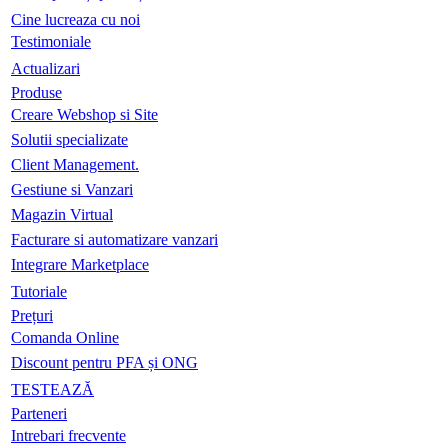
Cine lucreaza cu noi
Testimoniale
Actualizari
Produse
Creare Webshop si Site
Solutii specializate
Client Management.
Gestiune si Vanzari
Magazin Virtual
Facturare si automatizare vanzari
Integrare Marketplace
Tutoriale
Prețuri
Comanda Online
Discount pentru PFA și ONG
TESTEAZĂ
Parteneri
Intrebari frecvente