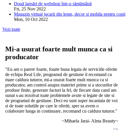
Două lansări de webshop într-o săptămână
Fri, 25 Nov 2022
Magazin virtual jucarii din lemn, decor si mobila pentru copii
Mon, 10 Oct 2022
Vezi toate
Mi-a usurat foarte mult munca ca si
producator
"Eu am o parere foarte, foarte buna legata de serviciile oferite
de echipa Real Life, programul de gestiune il recomand cu
mare caldura tuturor, mi-a usurat foarte mult munca ca si
producator, am control asupra materiei prime si a stocurilor de
produse finite, generare facturi la fel, de fiecare data cand am
sunat s-au rezolvat toate problemele avute si legate de site si
de programul de gestiune. Deci eu sunt super incantata de voi
si de toate solutiile pe care le oferiti, sper sa avem o
colaborare lunga in continuare, recomand cu caldura tuturor."
~Mihaela Jarai- Alma Beauty~