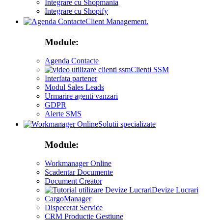
Integrare cu Shopmania
Integrare cu Shopify
Client Management.
Module:
Agenda Contacte
Clienti SSM
Interfata partener
Modul Sales Leads
Urmarire agenti vanzari
GDPR
Alerte SMS
Solutii specializate
Module:
Workmanager Online
Scadentar Documente
Document Creator
Devize Lucrari
CargoManager
Dispecerat Service
CRM Productie Gestiune