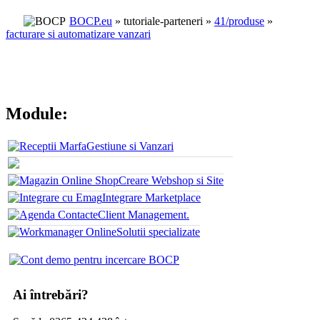
BOCP.eu
» tutoriale-parteneri »
41/produse
»
facturare si automatizare vanzari
Module:
Gestiune si Vanzari
Facturare si automatizare vanzari
Creare Webshop si Site
Integrare Marketplace
Client Management.
Solutii specializate
Ai întrebări?