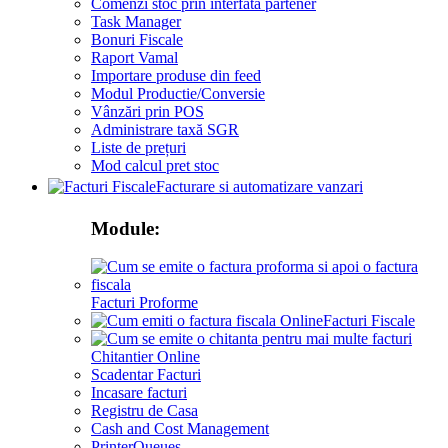
Comenzi stoc prin interfata partener
Task Manager
Bonuri Fiscale
Raport Vamal
Importare produse din feed
Modul Productie/Conversie
Vânzări prin POS
Administrare taxă SGR
Liste de prețuri
Mod calcul pret stoc
Facturare si automatizare vanzari
Module:
Facturi Proforme
Facturi Fiscale
Chitantier Online
Scadentar Facturi
Incasare facturi
Registru de Casa
Cash and Cost Management
PrinterQueues