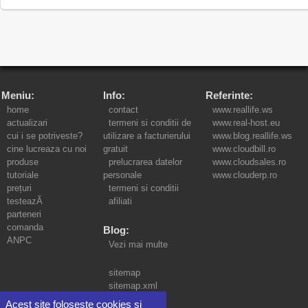
Meniu:
Info:
Referinte:
home
contact
www.reallife.ws
actualizari
termeni si conditii de
www.real-host.eu
cui i se potriveste?
utilizare a facturierului
www.blog.reallife.ws
cine lucreaza cu noi
gratuit
www.cloudbill.ro
produse
prelucrarea datelor
www.cloudsales.ro
tutoriale
personale
www.clouderp.ro
prețuri
termeni si conditii
testeazĂ
afiliati
parteneri
comanda
Blog:
ANPC
Vezi mai multe
sitemap
sitemap.xml
Acest site foloseste cookies si