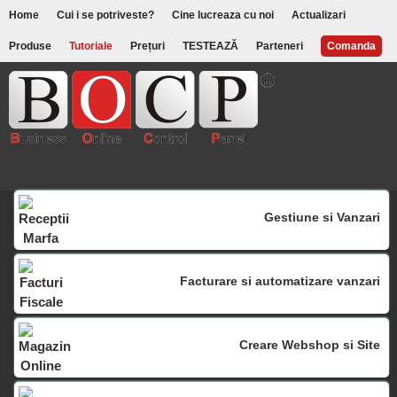
Home
Cui i se potriveste?
Cine lucreaza cu noi
Actualizari
Produse
Tutoriale
Prețuri
TESTEAZĂ
Parteneri
Comanda
Gestiune si Vanzari
Facturare si automatizare vanzari
Creare Webshop si Site