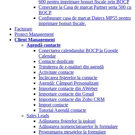
600 pentru imprimare bonuri fiscale prin BOCP
Conectare la Casa de marcat Partner seria 500 cu
BOCP
Configurare casa de marcat Datecs MP55 pentru
imprimare bonuri fiscale.
Facturare
Proiect Management
Client Management
Agendă contacte
Conectarea calendarului BOCP la Google
Calendar
Contacte duplicate
Trimiterea de e-mailuri din agendă
Activitate contacte
Încărcarea fișierelor la contacte
Agendă: Câmpuri Personalizate
Importare contacte din AWeber
Importare contacte din Gmail
Importare contacte din Zoho CRM
Import contacte
Tutorial Agendă contacte
Sales Leads
Adăugarea fișierelor la taskuri
Adăugarea nomenclatoarelor în formulare
Programarea mesajelor la formulare