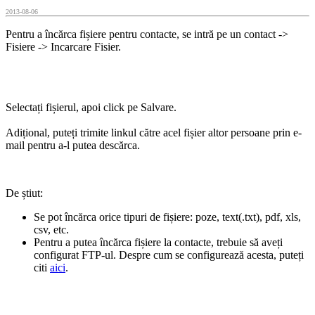
2013-08-06
Pentru a încărca fișiere pentru contacte, se intră pe un contact ->
Fisiere -> Incarcare Fisier.
Selectați fișierul, apoi click pe Salvare.
Adițional, puteți trimite linkul către acel fișier altor persoane prin e-
mail pentru a-l putea descărca.
De știut:
Se pot încărca orice tipuri de fișiere: poze, text(.txt), pdf, xls,
csv, etc.
Pentru a putea încărca fișiere la contacte, trebuie să aveți
configurat FTP-ul. Despre cum se configurează acesta, puteți
citi
aici
.