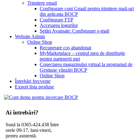
Trimitere email
Configurare cont Gmail pentru trimitere mail-uri
din aplicatia BOCP
Configurare FTP
Accesarea logurilor
Setări Avansate: Configurare e-mail
Website Admin
Online Shop
Recuperare coș abandonat
MyMarketplace – centrul meu de distribuție
pentru partenerii mei
Conectarea magazinului virtual la programul de
Gestiune vânzări BOCP
Online Shop
Întrebări frecvente
Export lista produse
Ai întrebări?
Sună la 0365-424.438 între
orele 09-17, luni-vineri,
pentru asistentă.