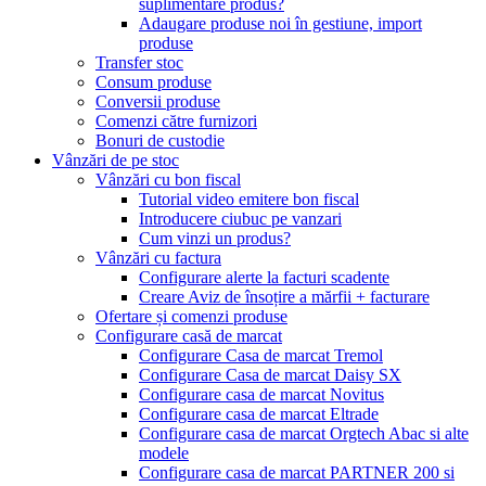
suplimentare produs?
Adaugare produse noi în gestiune, import
produse
Transfer stoc
Consum produse
Conversii produse
Comenzi către furnizori
Bonuri de custodie
Vânzări de pe stoc
Vânzări cu bon fiscal
Tutorial video emitere bon fiscal
Introducere ciubuc pe vanzari
Cum vinzi un produs?
Vânzări cu factura
Configurare alerte la facturi scadente
Creare Aviz de însoțire a mărfii + facturare
Ofertare și comenzi produse
Configurare casă de marcat
Configurare Casa de marcat Tremol
Configurare Casa de marcat Daisy SX
Configurare casa de marcat Novitus
Configurare casa de marcat Eltrade
Configurare casa de marcat Orgtech Abac si alte
modele
Configurare casa de marcat PARTNER 200 si