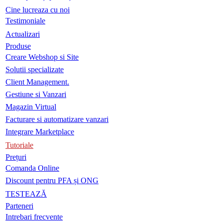
Cine lucreaza cu noi
Testimoniale
Actualizari
Produse
Creare Webshop si Site
Solutii specializate
Client Management.
Gestiune si Vanzari
Magazin Virtual
Facturare si automatizare vanzari
Integrare Marketplace
Tutoriale
Prețuri
Comanda Online
Discount pentru PFA și ONG
TESTEAZĂ
Parteneri
Intrebari frecvente