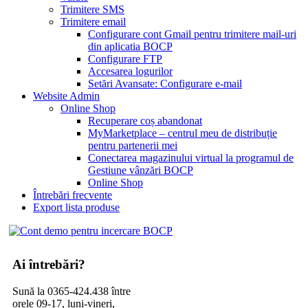
Trimitere SMS
Trimitere email
Configurare cont Gmail pentru trimitere mail-uri
din aplicatia BOCP
Configurare FTP
Accesarea logurilor
Setări Avansate: Configurare e-mail
Website Admin
Online Shop
Recuperare coș abandonat
MyMarketplace – centrul meu de distribuție
pentru partenerii mei
Conectarea magazinului virtual la programul de
Gestiune vânzări BOCP
Online Shop
Întrebări frecvente
Export lista produse
Ai întrebări?
Sună la 0365-424.438 între
orele 09-17, luni-vineri,