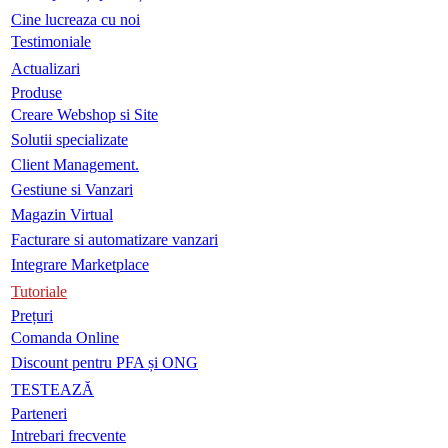
Cine lucreaza cu noi
Testimoniale
Actualizari
Produse
Creare Webshop si Site
Solutii specializate
Client Management.
Gestiune si Vanzari
Magazin Virtual
Facturare si automatizare vanzari
Integrare Marketplace
Tutoriale
Prețuri
Comanda Online
Discount pentru PFA și ONG
TESTEAZĂ
Parteneri
Intrebari frecvente