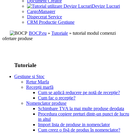
Document Creator
Devize Lucrari
CargoManager
Dispecerat Service
CRM Productie Gestiune
BOCP.eu
»
Tutoriale
» tutorial modul comenzi
ofertare produse
Tutoriale
Gestiune si Stoc
Retur Marfa
Recepții marfă
Cum se aplică reducere pe notă de recepție?
Cum fac o recepție?
Nomenclator produse
Schimbare TVA la mai multe produse deodata
Procedura copiere preturi dintr-un punct de lucru
in altul
Import lista de produse in nomenclator
Cum creez o fișă de produs în nomenclator?