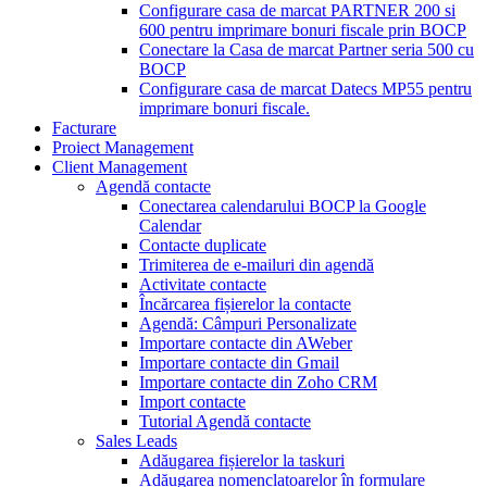
Configurare casa de marcat PARTNER 200 si
600 pentru imprimare bonuri fiscale prin BOCP
Conectare la Casa de marcat Partner seria 500 cu
BOCP
Configurare casa de marcat Datecs MP55 pentru
imprimare bonuri fiscale.
Facturare
Proiect Management
Client Management
Agendă contacte
Conectarea calendarului BOCP la Google
Calendar
Contacte duplicate
Trimiterea de e-mailuri din agendă
Activitate contacte
Încărcarea fișierelor la contacte
Agendă: Câmpuri Personalizate
Importare contacte din AWeber
Importare contacte din Gmail
Importare contacte din Zoho CRM
Import contacte
Tutorial Agendă contacte
Sales Leads
Adăugarea fișierelor la taskuri
Adăugarea nomenclatoarelor în formulare