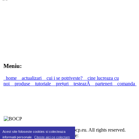
Meniu:
home
actualizari
cui i se potriveste?
cine lucreaza cu
noi
produse
tutoriale
prețuri
testeazĂ
parteneri
comanda
©2010-2026 SC Real Life SRL bocp.eu. All rights reserved.
Acest site foloseste cookies si colecteaza
Gazduire:
informatii personale.
Citeste aici ce colectam