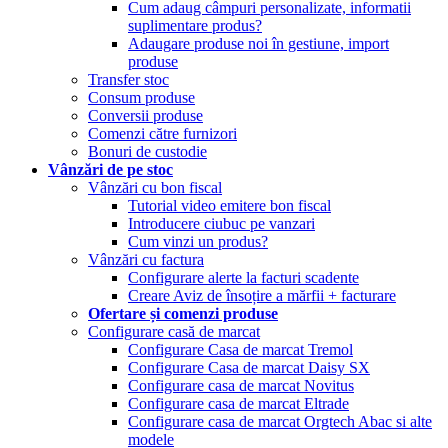
Cum adaug câmpuri personalizate, informatii
suplimentare produs?
Adaugare produse noi în gestiune, import
produse
Transfer stoc
Consum produse
Conversii produse
Comenzi către furnizori
Bonuri de custodie
Vânzări de pe stoc
Vânzări cu bon fiscal
Tutorial video emitere bon fiscal
Introducere ciubuc pe vanzari
Cum vinzi un produs?
Vânzări cu factura
Configurare alerte la facturi scadente
Creare Aviz de însoțire a mărfii + facturare
Ofertare și comenzi produse
Configurare casă de marcat
Configurare Casa de marcat Tremol
Configurare Casa de marcat Daisy SX
Configurare casa de marcat Novitus
Configurare casa de marcat Eltrade
Configurare casa de marcat Orgtech Abac si alte
modele