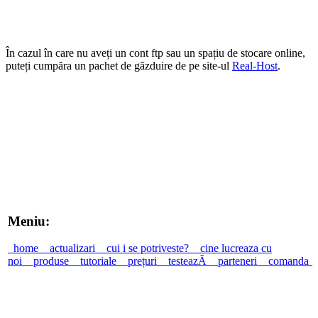
În cazul în care nu aveți un cont ftp sau un spațiu de stocare online,
puteți cumpăra un pachet de găzduire de pe site-ul
Real-Host
.
Meniu:
home
actualizari
cui i se potriveste?
cine lucreaza cu
noi
produse
tutoriale
prețuri
testeazĂ
parteneri
comanda