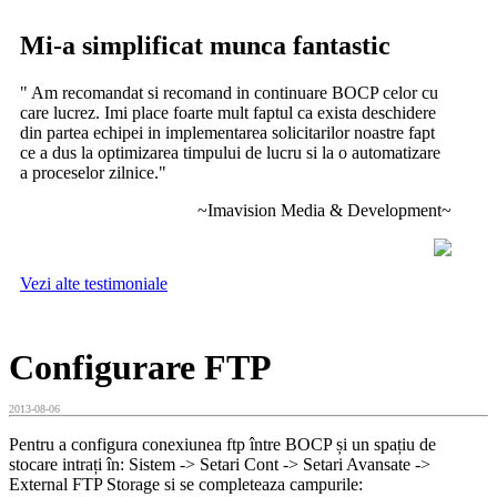
Mi-a simplificat munca fantastic
" Am recomandat si recomand in continuare BOCP celor cu
care lucrez. Imi place foarte mult faptul ca exista deschidere
din partea echipei in implementarea solicitarilor noastre fapt
ce a dus la optimizarea timpului de lucru si la o automatizare
a proceselor zilnice.
"
~Imavision Media & Development~
Vezi alte testimoniale
Configurare FTP
2013-08-06
Pentru a configura conexiunea ftp între BOCP și un spațiu de
stocare intrați în: Sistem -> Setari Cont -> Setari Avansate ->
External FTP Storage si se completeaza campurile: