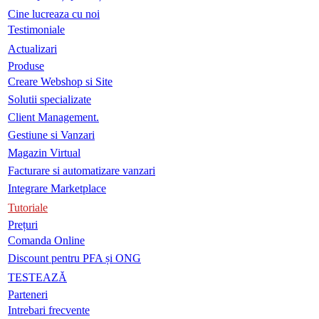
Cine lucreaza cu noi
Testimoniale
Actualizari
Produse
Creare Webshop si Site
Solutii specializate
Client Management.
Gestiune si Vanzari
Magazin Virtual
Facturare si automatizare vanzari
Integrare Marketplace
Tutoriale
Prețuri
Comanda Online
Discount pentru PFA și ONG
TESTEAZĂ
Parteneri
Intrebari frecvente