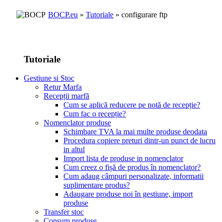
BOCP.eu
»
Tutoriale
» configurare ftp
Tutoriale
Gestiune si Stoc
Retur Marfa
Recepții marfă
Cum se aplică reducere pe notă de recepție?
Cum fac o recepție?
Nomenclator produse
Schimbare TVA la mai multe produse deodata
Procedura copiere preturi dintr-un punct de lucru
in altul
Import lista de produse in nomenclator
Cum creez o fișă de produs în nomenclator?
Cum adaug câmpuri personalizate, informatii
suplimentare produs?
Adaugare produse noi în gestiune, import
produse
Transfer stoc
Consum produse