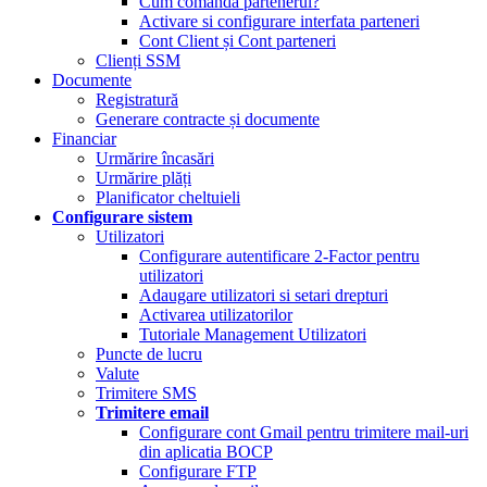
Cum comandă partenerul?
Activare si configurare interfata parteneri
Cont Client și Cont parteneri
Clienți SSM
Documente
Registratură
Generare contracte și documente
Financiar
Urmărire încasări
Urmărire plăți
Planificator cheltuieli
Configurare sistem
Utilizatori
Configurare autentificare 2-Factor pentru
utilizatori
Adaugare utilizatori si setari drepturi
Activarea utilizatorilor
Tutoriale Management Utilizatori
Puncte de lucru
Valute
Trimitere SMS
Trimitere email
Configurare cont Gmail pentru trimitere mail-uri
din aplicatia BOCP
Configurare FTP