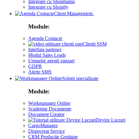
Integrare cu Shopmania
Integrare cu Shopify
Client Management.
Module:
Agenda Contacte
Clienti SSM
Interfata partener
Modul Sales Leads
Urmarire agenti vanzari
GDPR
Alerte SMS
Solutii specializate
Module:
Workmanager Online
Scadentar Documente
Document Creator
Devize Lucrari
CargoManager
Dispecerat Service
CRM Productie Gestiune