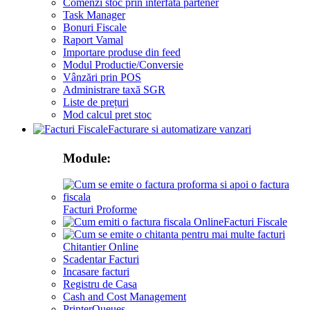
Comenzi stoc prin interfata partener
Task Manager
Bonuri Fiscale
Raport Vamal
Importare produse din feed
Modul Productie/Conversie
Vânzări prin POS
Administrare taxă SGR
Liste de prețuri
Mod calcul pret stoc
Facturare si automatizare vanzari
Module:
Facturi Proforme
Facturi Fiscale
Chitantier Online
Scadentar Facturi
Incasare facturi
Registru de Casa
Cash and Cost Management
PrinterQueues