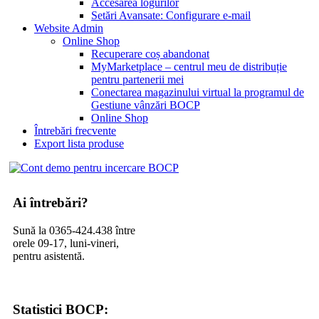
Accesarea logurilor
Setări Avansate: Configurare e-mail
Website Admin
Online Shop
Recuperare coș abandonat
MyMarketplace – centrul meu de distribuție
pentru partenerii mei
Conectarea magazinului virtual la programul de
Gestiune vânzări BOCP
Online Shop
Întrebări frecvente
Export lista produse
Ai întrebări?
Sună la 0365-424.438 între
orele 09-17, luni-vineri,
pentru asistentă.
Statistici BOCP: