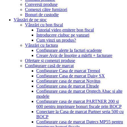
Conversii produse
Comenzi către furnizori
Bonuri de custodie
Vânzări de pe stoc
Vânzări cu bon fiscal
Tutorial video emitere bon fiscal
Introducere ciubuc pe vanzari
Cum vinzi un produs?
Vânzări cu factura
Configurare alerte la facturi scadente
Creare Aviz de însoțire a mărfii + facturare
Ofertare și comenzi produse
Configurare casă de marcat
Configurare Casa de marcat Tremol
Configurare Casa de marcat Daisy SX
Configurare casa de marcat Novitus
Configurare casa de marcat Eltrade
Configurare casa de marcat Orgtech Abac si alte
modele
Configurare casa de marcat PARTNER 200 si
600 pentru imprimare bonuri fiscale prin BOCP
Conectare la Casa de marcat Partner seria 500 cu
BOCP
Configurare casa de marcat Datecs MP55 pentru
imprimare bonuri fiscale.