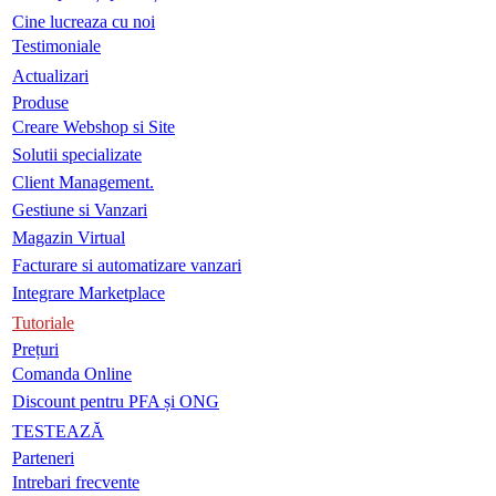
Cine lucreaza cu noi
Testimoniale
Actualizari
Produse
Creare Webshop si Site
Solutii specializate
Client Management.
Gestiune si Vanzari
Magazin Virtual
Facturare si automatizare vanzari
Integrare Marketplace
Tutoriale
Prețuri
Comanda Online
Discount pentru PFA și ONG
TESTEAZĂ
Parteneri
Intrebari frecvente