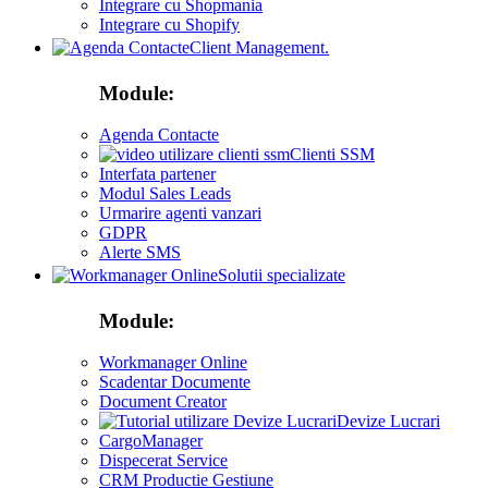
Integrare cu Shopmania
Integrare cu Shopify
Client Management.
Module:
Agenda Contacte
Clienti SSM
Interfata partener
Modul Sales Leads
Urmarire agenti vanzari
GDPR
Alerte SMS
Solutii specializate
Module:
Workmanager Online
Scadentar Documente
Document Creator
Devize Lucrari
CargoManager
Dispecerat Service
CRM Productie Gestiune