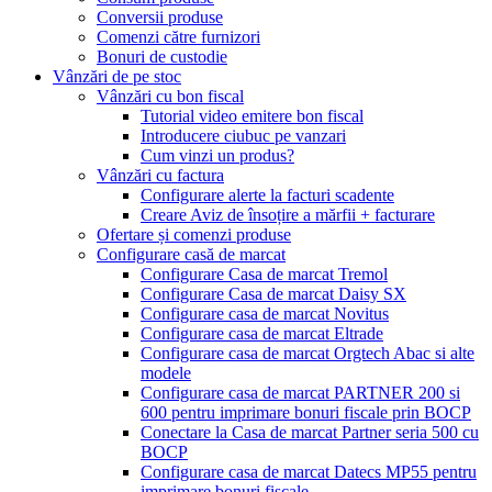
Conversii produse
Comenzi către furnizori
Bonuri de custodie
Vânzări de pe stoc
Vânzări cu bon fiscal
Tutorial video emitere bon fiscal
Introducere ciubuc pe vanzari
Cum vinzi un produs?
Vânzări cu factura
Configurare alerte la facturi scadente
Creare Aviz de însoțire a mărfii + facturare
Ofertare și comenzi produse
Configurare casă de marcat
Configurare Casa de marcat Tremol
Configurare Casa de marcat Daisy SX
Configurare casa de marcat Novitus
Configurare casa de marcat Eltrade
Configurare casa de marcat Orgtech Abac si alte
modele
Configurare casa de marcat PARTNER 200 si
600 pentru imprimare bonuri fiscale prin BOCP
Conectare la Casa de marcat Partner seria 500 cu
BOCP
Configurare casa de marcat Datecs MP55 pentru
imprimare bonuri fiscale.