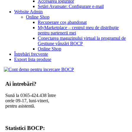
Accesarea logurilor
Setări Avansate: Configurare e-mail
Website Admin
Online Shop
Recuperare coș abandonat
MyMarketplace – centrul meu de distribuție
pentru partenerii mei
Conectarea magazinului virtual la programul de
Gestiune vânzări BOCP
Online Shop
Întrebări frecvente
Export lista produse
Ai întrebări?
Sună la 0365-424.438 între
orele 09-17, luni-vineri,
pentru asistentă.
Statistici BOCP: