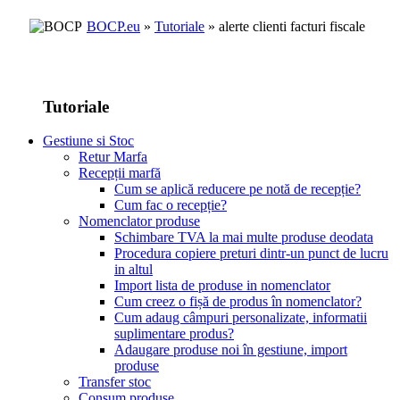
BOCP.eu
»
Tutoriale
» alerte clienti facturi fiscale
Tutoriale
Gestiune si Stoc
Retur Marfa
Recepții marfă
Cum se aplică reducere pe notă de recepție?
Cum fac o recepție?
Nomenclator produse
Schimbare TVA la mai multe produse deodata
Procedura copiere preturi dintr-un punct de lucru
in altul
Import lista de produse in nomenclator
Cum creez o fișă de produs în nomenclator?
Cum adaug câmpuri personalizate, informatii
suplimentare produs?
Adaugare produse noi în gestiune, import
produse
Transfer stoc
Consum produse