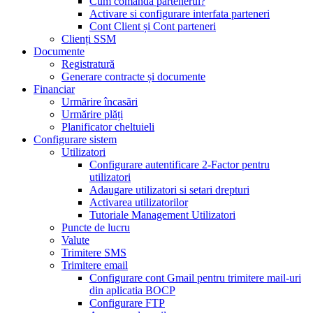
Cum comandă partenerul?
Activare si configurare interfata parteneri
Cont Client și Cont parteneri
Clienți SSM
Documente
Registratură
Generare contracte și documente
Financiar
Urmărire încasări
Urmărire plăți
Planificator cheltuieli
Configurare sistem
Utilizatori
Configurare autentificare 2-Factor pentru
utilizatori
Adaugare utilizatori si setari drepturi
Activarea utilizatorilor
Tutoriale Management Utilizatori
Puncte de lucru
Valute
Trimitere SMS
Trimitere email
Configurare cont Gmail pentru trimitere mail-uri
din aplicatia BOCP
Configurare FTP