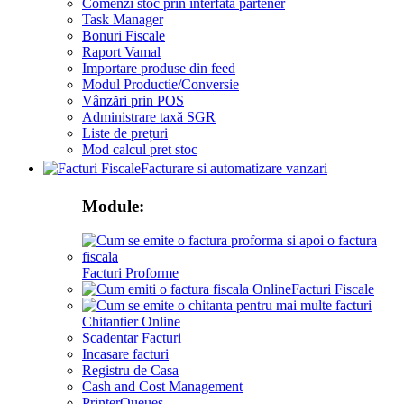
Comenzi stoc prin interfata partener
Task Manager
Bonuri Fiscale
Raport Vamal
Importare produse din feed
Modul Productie/Conversie
Vânzări prin POS
Administrare taxă SGR
Liste de prețuri
Mod calcul pret stoc
Facturare si automatizare vanzari
Module:
Facturi Proforme
Facturi Fiscale
Chitantier Online
Scadentar Facturi
Incasare facturi
Registru de Casa
Cash and Cost Management
PrinterQueues