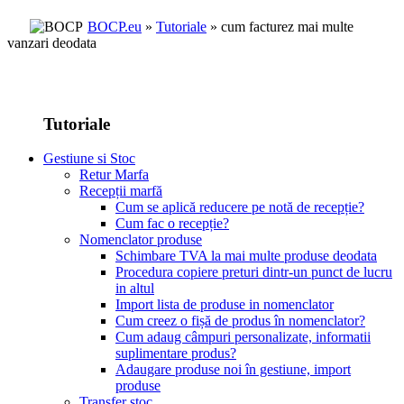
BOCP.eu
»
Tutoriale
» cum facturez mai multe
vanzari deodata
Tutoriale
Gestiune si Stoc
Retur Marfa
Recepții marfă
Cum se aplică reducere pe notă de recepție?
Cum fac o recepție?
Nomenclator produse
Schimbare TVA la mai multe produse deodata
Procedura copiere preturi dintr-un punct de lucru
in altul
Import lista de produse in nomenclator
Cum creez o fișă de produs în nomenclator?
Cum adaug câmpuri personalizate, informatii
suplimentare produs?
Adaugare produse noi în gestiune, import
produse
Transfer stoc