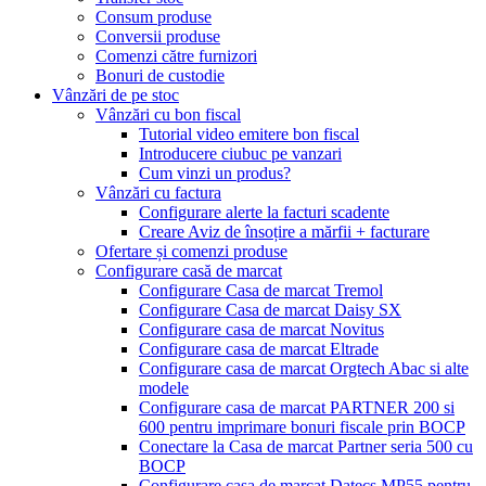
Consum produse
Conversii produse
Comenzi către furnizori
Bonuri de custodie
Vânzări de pe stoc
Vânzări cu bon fiscal
Tutorial video emitere bon fiscal
Introducere ciubuc pe vanzari
Cum vinzi un produs?
Vânzări cu factura
Configurare alerte la facturi scadente
Creare Aviz de însoțire a mărfii + facturare
Ofertare și comenzi produse
Configurare casă de marcat
Configurare Casa de marcat Tremol
Configurare Casa de marcat Daisy SX
Configurare casa de marcat Novitus
Configurare casa de marcat Eltrade
Configurare casa de marcat Orgtech Abac si alte
modele
Configurare casa de marcat PARTNER 200 si
600 pentru imprimare bonuri fiscale prin BOCP
Conectare la Casa de marcat Partner seria 500 cu
BOCP
Configurare casa de marcat Datecs MP55 pentru