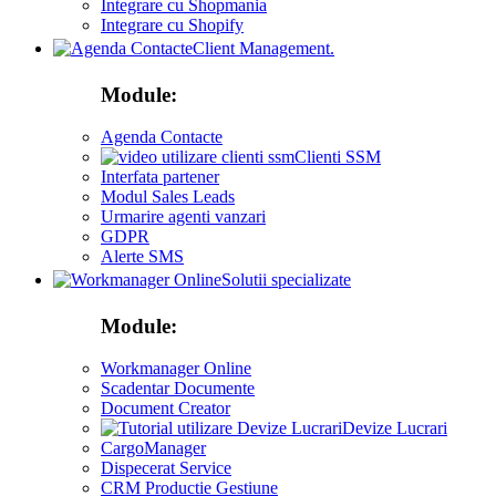
Integrare cu Shopmania
Integrare cu Shopify
Client Management.
Module:
Agenda Contacte
Clienti SSM
Interfata partener
Modul Sales Leads
Urmarire agenti vanzari
GDPR
Alerte SMS
Solutii specializate
Module:
Workmanager Online
Scadentar Documente
Document Creator
Devize Lucrari
CargoManager
Dispecerat Service
CRM Productie Gestiune