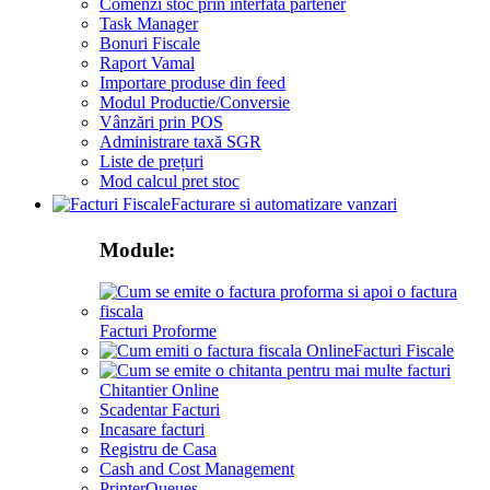
Comenzi stoc prin interfata partener
Task Manager
Bonuri Fiscale
Raport Vamal
Importare produse din feed
Modul Productie/Conversie
Vânzări prin POS
Administrare taxă SGR
Liste de prețuri
Mod calcul pret stoc
Facturare si automatizare vanzari
Module:
Facturi Proforme
Facturi Fiscale
Chitantier Online
Scadentar Facturi
Incasare facturi
Registru de Casa
Cash and Cost Management
PrinterQueues