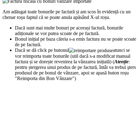
Am adăugat toate bonurile pe factură și am scos în evidență cu un
chenar roșu faptul că se poate anula apăsând X-ul roșu.
Dacă sunt mai multe bonuri pe aceeași factură, bonurile
adiționale se vor putea scoate de pe factură.
Bonul inițial pe baza căreia s-a emis factura nu se poate scoate
de pe factură.
Dacă se dă click pe butonul
atunci se
vor reimporta toate bonurile (util dacă s-a modificat manual
factura și se dorește revenirea la vânzarea inițială) (
Atenție
:
pentru ștergerea unui produs de pe factură, întâi va trebui şters
produsul de pe bonul de vânzare, apoi se apasă buton roșu
"Reimporta din Bon Vânzare")