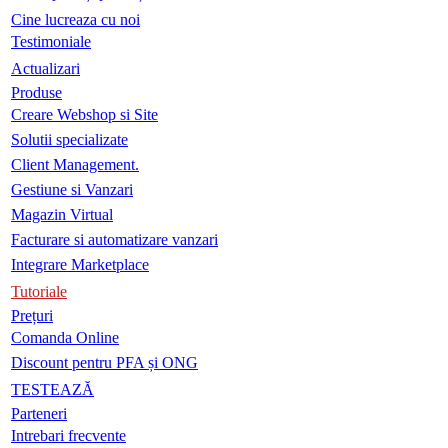
Cine lucreaza cu noi
Testimoniale
Actualizari
Produse
Creare Webshop si Site
Solutii specializate
Client Management.
Gestiune si Vanzari
Magazin Virtual
Facturare si automatizare vanzari
Integrare Marketplace
Tutoriale
Prețuri
Comanda Online
Discount pentru PFA și ONG
TESTEAZĂ
Parteneri
Intrebari frecvente