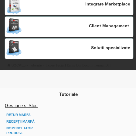
Integrare Marketplace
Client Management.
Solutii specializate
BOCP.eu
»
Tutoriale
» Export Facturi Emise Din Bocp In Format Dbf
Tutoriale
Gestiune si Stoc
RETUR MARFA
RECEPȚII MARFĂ
NOMENCLATOR
PRODUSE