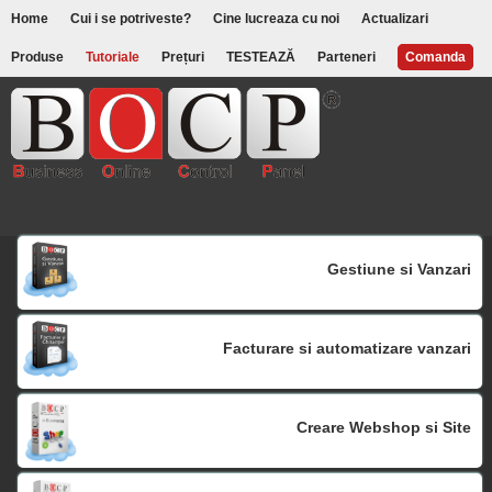
Home
Cui i se potriveste?
Cine lucreaza cu noi
Actualizari
Produse
Tutoriale
Prețuri
TESTEAZĂ
Parteneri
Comanda
Gestiune si Vanzari
Facturare si automatizare vanzari
Creare Webshop si Site