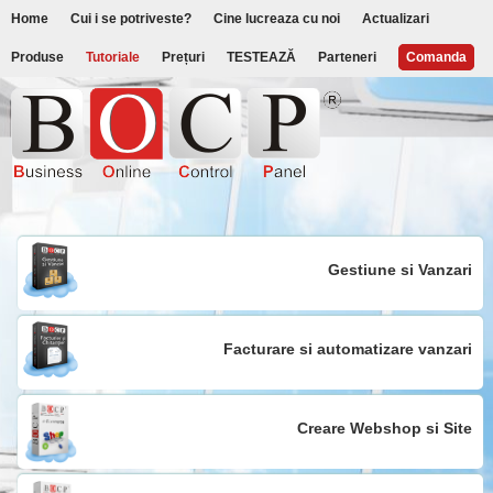
Home
Cui i se potriveste?
Cine lucreaza cu noi
Actualizari
Produse
Tutoriale
Prețuri
TESTEAZĂ
Parteneri
Comanda
Gestiune si Vanzari
Facturare si automatizare vanzari
Creare Webshop si Site