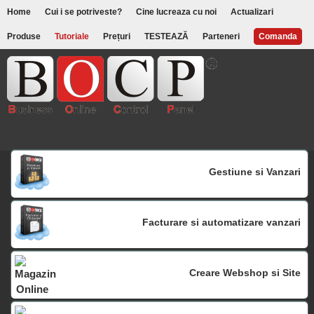
Home
Cui i se potriveste?
Cine lucreaza cu noi
Actualizari
Produse
Tutoriale
Prețuri
TESTEAZĂ
Parteneri
Comanda
Gestiune si Vanzari
Facturare si automatizare vanzari
Creare Webshop si Site