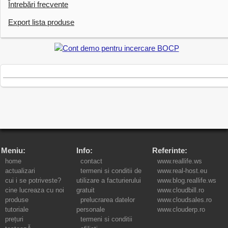
Întrebări frecvente
Export lista produse
Meniu:
Info:
Referinte:
home
contact
www.reallife.ws
actualizari
termeni si conditii de
www.real-host.eu
cui i se potriveste?
utilizare a facturierului
www.blog.reallife.ws
cine lucreaza cu noi
gratuit
www.cloudbill.ro
produse
prelucrarea datelor
www.cloudsales.ro
tutoriale
personale
www.clouderp.ro
prețuri
termeni si conditii