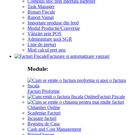
Comenzi stoc prin interfata partener
Task Manager
Bonuri Fiscale
Raport Vamal
Importare produse din feed
Modul Productie/Conversie
Vânzări prin POS
Administrare taxă SGR
Liste de prețuri
Mod calcul pret stoc
Facturare si automatizare vanzari
Module:
Facturi Proforme
Facturi Fiscale
Chitantier Online
Scadentar Facturi
Incasare facturi
Registru de Casa
Cash and Cost Management
PrinterQueues