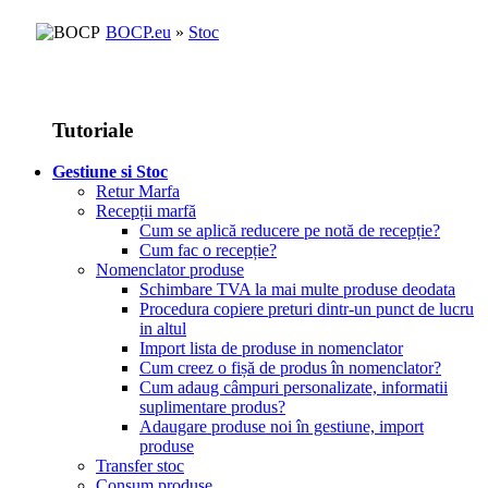
BOCP.eu
»
Stoc
Tutoriale
Gestiune si Stoc
Retur Marfa
Recepții marfă
Cum se aplică reducere pe notă de recepție?
Cum fac o recepție?
Nomenclator produse
Schimbare TVA la mai multe produse deodata
Procedura copiere preturi dintr-un punct de lucru
in altul
Import lista de produse in nomenclator
Cum creez o fișă de produs în nomenclator?
Cum adaug câmpuri personalizate, informatii
suplimentare produs?
Adaugare produse noi în gestiune, import
produse
Transfer stoc
Consum produse