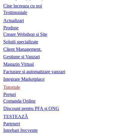
Cine lucreaza cu noi
Testimoniale
Actualizari
Produse
Creare Webshop si Site
Solutii specializate
Client Management.
Gestiune si Vanzari
Magazin Virtual
Facturare si automatizare vanzari
Integrare Marketplace
Tutoriale
Prețuri
Comanda Online
Discount pentru PFA și ONG
TESTEAZĂ
Parteneri
Intrebari frecvente