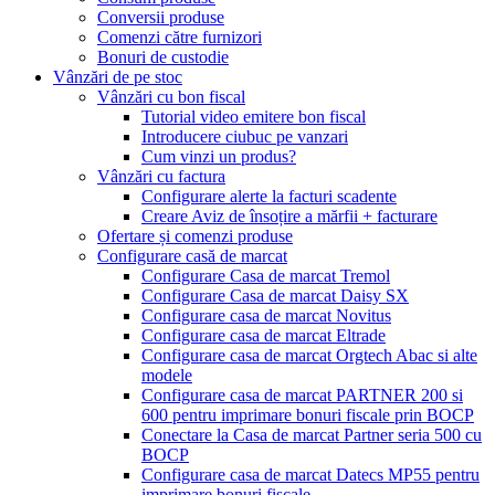
Conversii produse
Comenzi către furnizori
Bonuri de custodie
Vânzări de pe stoc
Vânzări cu bon fiscal
Tutorial video emitere bon fiscal
Introducere ciubuc pe vanzari
Cum vinzi un produs?
Vânzări cu factura
Configurare alerte la facturi scadente
Creare Aviz de însoțire a mărfii + facturare
Ofertare și comenzi produse
Configurare casă de marcat
Configurare Casa de marcat Tremol
Configurare Casa de marcat Daisy SX
Configurare casa de marcat Novitus
Configurare casa de marcat Eltrade
Configurare casa de marcat Orgtech Abac si alte
modele
Configurare casa de marcat PARTNER 200 si
600 pentru imprimare bonuri fiscale prin BOCP
Conectare la Casa de marcat Partner seria 500 cu
BOCP
Configurare casa de marcat Datecs MP55 pentru
imprimare bonuri fiscale.