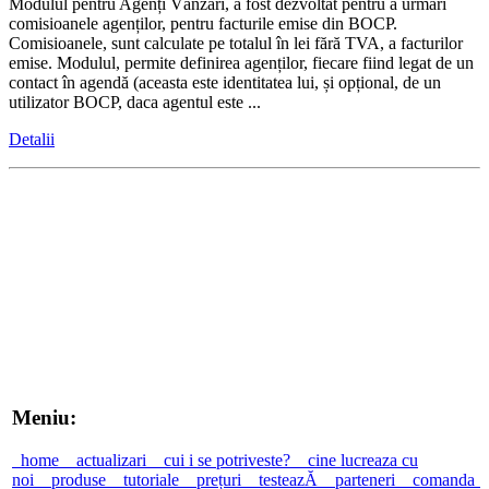
Modulul pentru Agenți Vânzări, a fost dezvoltat pentru a urmări
comisioanele agenților, pentru facturile emise din BOCP.
Comisioanele, sunt calculate pe totalul în lei fără TVA, a facturilor
emise. Modulul, permite definirea agenților, fiecare fiind legat de un
contact în agendă (aceasta este identitatea lui, și opțional, de un
utilizator BOCP, daca agentul este ...
Detalii
Meniu:
home
actualizari
cui i se potriveste?
cine lucreaza cu
noi
produse
tutoriale
prețuri
testeazĂ
parteneri
comanda