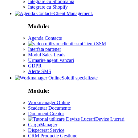
Integrare cu Shopmania
Integrare cu Shopify
Client Management.
Module:
Agenda Contacte
Clienti SSM
Interfata partener
Modul Sales Leads
Urmarire agenti vanzari
GDPR
Alerte SMS
Solutii specializate
Module:
Workmanager Online
Scadentar Documente
Document Creator
Devize Lucrari
CargoManager
Dispecerat Service
CRM Productie Gestiune