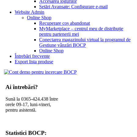
Accesarea logurilor
Setări Avansate: Configurare e-mail
Website Admin
Online Shop
Recuperare coș abandonat
MyMarketplace – centrul meu de distribuție
pentru partenerii mei
Conectarea magazinului virtual la programul de
Gestiune vânzări BOCP
Online Shop
Întrebări frecvente
Export lista produse
Ai întrebări?
Sună la 0365-424.438 între
orele 09-17, luni-vineri,
pentru asistentă.
Statistici BOCP: