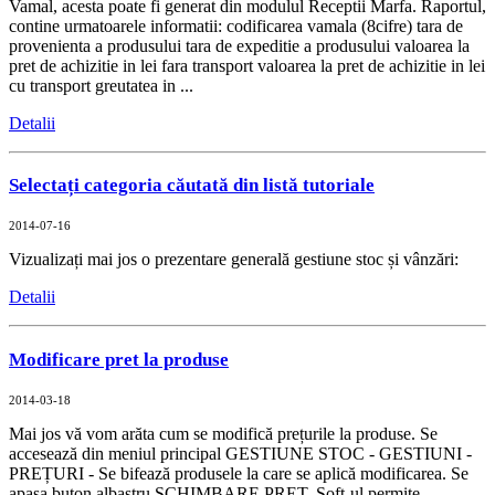
Vamal, acesta poate fi generat din modulul Receptii Marfa. Raportul,
contine urmatoarele informatii: codificarea vamala (8cifre) tara de
provenienta a produsului tara de expeditie a produsului valoarea la
pret de achizitie in lei fara transport valoarea la pret de achizitie in lei
cu transport greutatea in ...
Detalii
Selectați categoria căutată din listă tutoriale
2014-07-16
Vizualizați mai jos o prezentare generală gestiune stoc și vânzări:
Detalii
Modificare pret la produse
2014-03-18
Mai jos vă vom arăta cum se modifică prețurile la produse. Se
accesează din meniul principal GESTIUNE STOC - GESTIUNI -
PREȚURI - Se bifează produsele la care se aplică modificarea. Se
apasa buton albastru SCHIMBARE PRET. Soft-ul permite