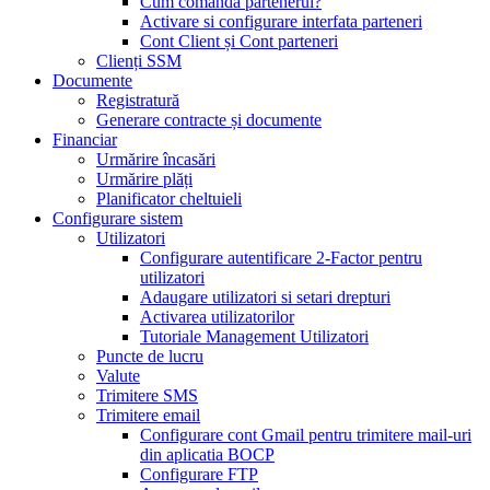
Cum comandă partenerul?
Activare si configurare interfata parteneri
Cont Client și Cont parteneri
Clienți SSM
Documente
Registratură
Generare contracte și documente
Financiar
Urmărire încasări
Urmărire plăți
Planificator cheltuieli
Configurare sistem
Utilizatori
Configurare autentificare 2-Factor pentru
utilizatori
Adaugare utilizatori si setari drepturi
Activarea utilizatorilor
Tutoriale Management Utilizatori
Puncte de lucru
Valute
Trimitere SMS
Trimitere email
Configurare cont Gmail pentru trimitere mail-uri
din aplicatia BOCP
Configurare FTP